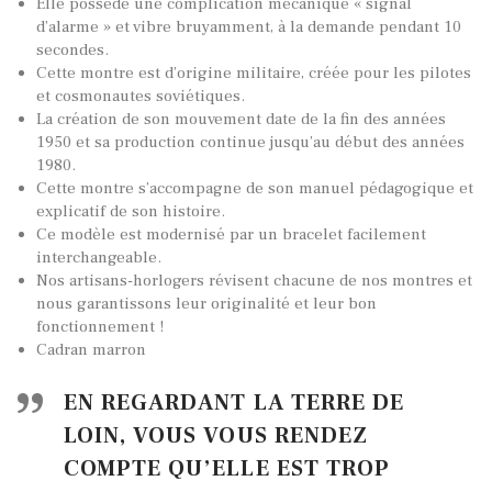
Elle possède une complication mécanique « signal
d’alarme » et vibre bruyamment, à la demande pendant 10
secondes.
Cette montre est d’origine militaire, créée pour les pilotes
et cosmonautes soviétiques.
La création de son mouvement date de la fin des années
1950 et sa production continue jusqu’au début des années
1980.
Cette montre s’accompagne de son manuel pédagogique et
TOUTES NOS VINTAGES
explicatif de son histoire.
Ce modèle est modernisé par un bracelet facilement
MONTRES PAR HISTOIRES
interchangeable.
CONTACTS & HISTORIQUE
Nos artisans-horlogers révisent chacune de nos montres et
nous garantissons leur originalité et leur bon
PANIER
fonctionnement !
Cadran marron
EN REGARDANT LA TERRE DE
LOIN, VOUS VOUS RENDEZ
COMPTE QU’ELLE EST TROP