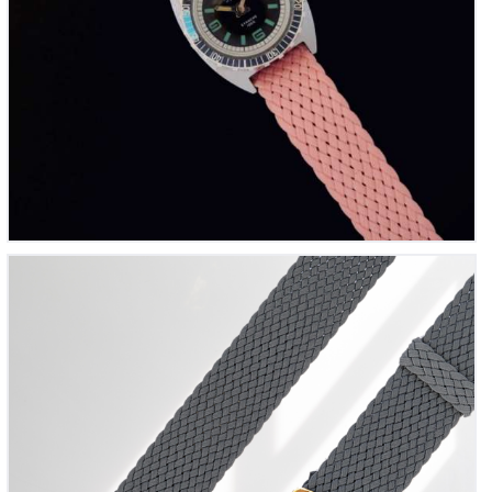
Bracelet montre Perlon tressé Gris foncé
12
00
€