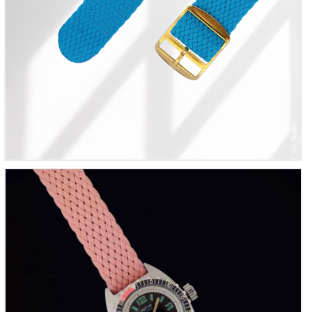
Mortima, ref. MD 001
325
00
€