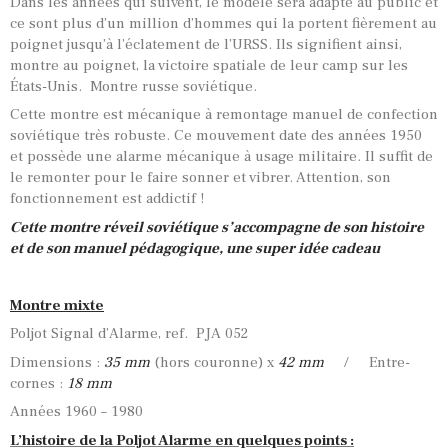
Dans les années qui suivent, le modèle sera adapté au public et
ce sont plus d’un million d’hommes qui la portent fièrement au
poignet jusqu’à l’éclatement de l’URSS. Ils signifient ainsi,
montre au poignet, la victoire spatiale de leur camp sur les
États-Unis. Montre russe soviétique.
Cette montre est mécanique à remontage manuel de confection
soviétique très robuste. Ce mouvement date des années 1950
et possède une alarme mécanique à usage militaire. Il suffit de
le remonter pour le faire sonner et vibrer. Attention, son
fonctionnement est addictif !
Cette montre réveil soviétique s’accompagne de son histoire
et de son manuel pédagogique, une super idée cadeau
Montre mixte
Poljot Signal d’Alarme, ref. PJA 052
Dimensions :
35 mm
(hors couronne) x
42 mm
/ Entre-
cornes :
18 mm
Années 1960 – 1980
L’histoire de la Poljot Alarme en quelques points :