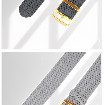
Bracelet montre Perlon tressé Gris clair
12
00
€