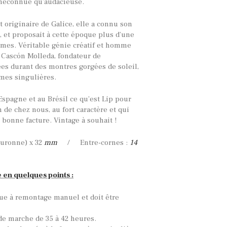
méconnue qu’audacieuse.
 originaire de Galice, elle a connu son
, et proposait à cette époque plus d’une
rmes. Véritable génie créatif et homme
é Cascón Molleda, fondateur de
es durant des montres gorgées de soleil,
rmes singulières.
Espagne et au Brésil ce qu’est Lip pour
 de chez nous, au fort caractère et qui
 bonne facture. Vintage à souhait !
uronne) x 32
mm
/ Entre-cornes :
14
e en quelques points :
ue à remontage manuel et doit être
de marche de 35 à 42 heures.