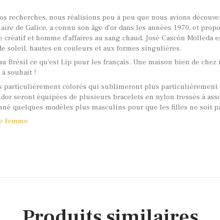
nos recherches, nous réalisions peu à peu que nous avions décou
aire de Galice, a connu son âge d’or dans les années 1970, et prop
e créatif et homme d’affaires au sang chaud, José Cascón Molleda e
 soleil, hautes en couleurs et aux formes singulières.
u Brésil ce qu’est Lip pour les français. Une maison bien de chez no
à souhait !
s particulièrement colorés qui sublimeront plus particulièrement 
dor seront équipées de plusieurs bracelets en nylon tressés à asso
né quelques modèles plus masculins pour que les filles ne soit pas
ge femme
Produits similaires