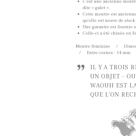
C’est une ancienne montre
dite « galet ».
Cette montre est ancienne 
qu’elle est neuve de stock
Une garantie est fournie 
Celle-ci a été chinée en E
Montre féminine / Dimensi
/ Entre-cornes : 14 mm
IL Y A TROIS 
UN OBJET – OU
WAOUH EST L
QUE L’ON REC