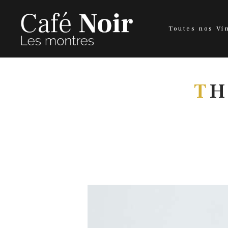
Toutes nos Vi
T
H