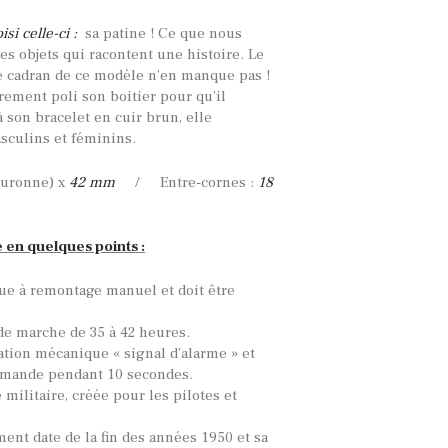
si celle-ci :
sa patine ! Ce que nous
es objets qui racontent une histoire. Le
 Le cadran de ce modèle n’en manque pas !
rement poli son boitier pour qu’il
à son bracelet en cuir brun, elle
sculins et féminins.
ouronne) x
42 mm
/ Entre-cornes :
18
e en quelques points :
ue à remontage manuel et doit être
de marche de 35 à 42 heures.
tion mécanique « signal d’alarme » et
emande pendant 10 secondes.
 militaire, créée pour les pilotes et
ent date de la fin des années 1950 et sa