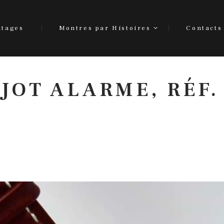
ntages
Montres par Histoires
Contacts
JOT ALARME, RÉF.