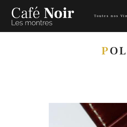
Toutes nos Vi
P
OL