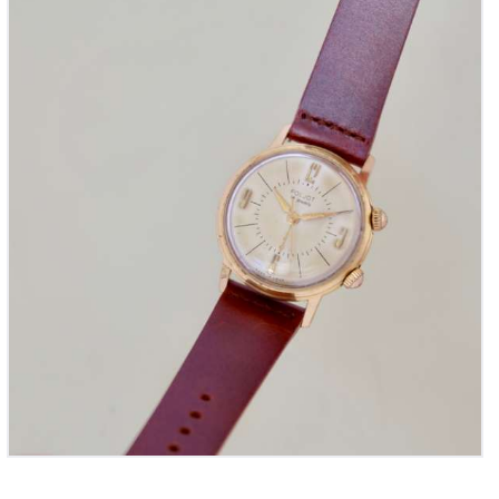
Poljot Alarm, ref. 028
355
00
€