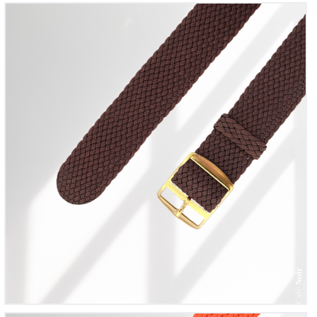
Bracelet montre Perlon tressé Marron foncé
12
00
€