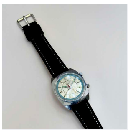
Poljot Alarme, réf. 759 607
325
00
€