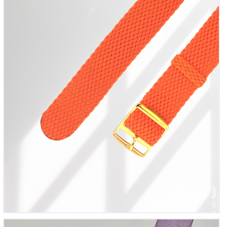
Bracelet montre Perlon tressé Orange flash
12
00
€