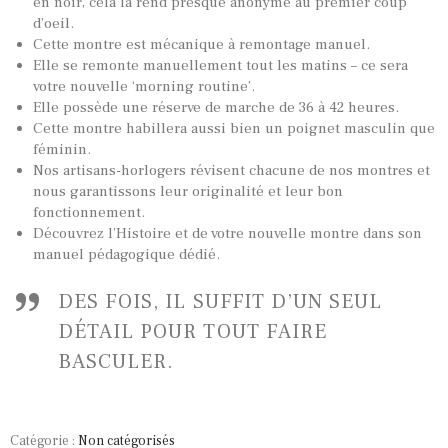
en noir, cela la rend presque anonyme au premier coup
d’oeil.
Cette montre est mécanique à remontage manuel.
Elle se remonte manuellement tout les matins – ce sera
TOUTES NOS VINTAGES
votre nouvelle ‘morning routine’.
MONTRES PAR HISTOIRES
Elle possède une réserve de marche de 36 à 42 heures.
Cette montre habillera aussi bien un poignet masculin que
CONTACTS & HISTORIQUE
féminin.
Nos artisans-horlogers révisent chacune de nos montres et
PANIER
nous garantissons leur originalité et leur bon
fonctionnement.
Découvrez l’Histoire et de votre nouvelle montre dans son
manuel pédagogique dédié.
DES FOIS, IL SUFFIT D’UN SEUL
DÉTAIL POUR TOUT FAIRE
BASCULER.
Catégorie :
Non catégorisés