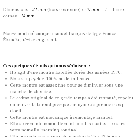
Dimensions :
34 mm
(hors couronne) x
40 mm
/ Entre-
cornes :
18 mm
Mouvement mécanique manuel français de type France
Ébauche, révisé et garantie.
Ces quelques détails qui nous séduisent :
Il s’agit d’une montre habillée dorée des années 1970.
Montre upcyclée, 100% made-in-France.
Cette montre est assez fine pour se diminuer sous une
manche de chemise.
Le cadran original de ce garde-temps a été restauré, repeint
en noir, cela la rend presque anonyme au premier coup
d’oeil.
Cette montre est mécanique à remontage manuel.
Elle se remonte manuellement tout les matins – ce sera
votre nouvelle ‘morning routine’.
Elle possède une réserve de marche de 36 à 42 heures.