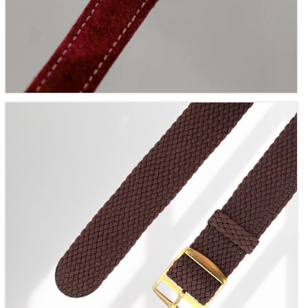
Bracelet montre Perlon tressé Marron foncé
12
00
€