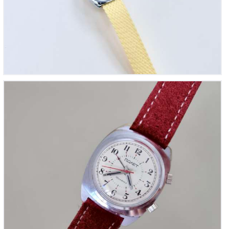
Poljot Alarme, réf. 978 102
365
00
€