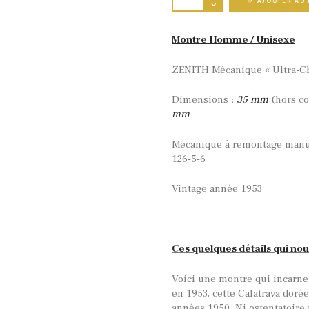
AJOUTER AU 
Montre Homme / Unisexe
ZENITH Mécanique « Ultra-Chi
Dimensions :
35 mm
(hors c
mm
Mécanique à remontage manue
126-5-6
Vintage année 1953
Ces quelques détails qui nou
Voici une montre qui incarne 
en 1953, cette Calatrava doré
années 1950. Ni ostentatoire n