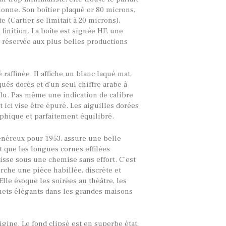
ionne. Son boîtier plaqué or 80 microns,
e (Cartier se limitait à 20 microns),
finition. La boîte est signée HF, une
 réservée aux plus belles productions
 raffinée. Il affiche un blanc laqué mat,
ués dorés et d’un seul chiffre arabe à
lu. Pas même une indication de calibre
 ici vise être épuré. Les aiguilles dorées
hique et parfaitement équilibré.
énéreux pour 1953, assure une belle
 que les longues cornes effilées
lisse sous une chemise sans effort. C’est
rche une pièce habillée, discrète et
lle évoque les soirées au théâtre, les
gnets élégants dans les grandes maisons
igine. Le fond clipsé est en superbe état,