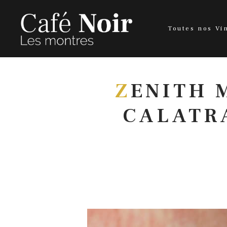
Toutes nos Vi
Z
ENITH 
CALATRA