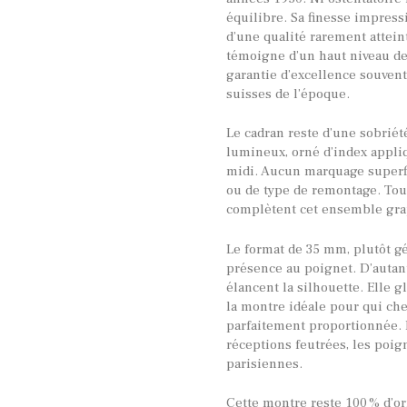
équilibre. Sa finesse impress
d’une qualité rarement atteint
témoigne d’un haut niveau de 
garantie d’excellence souvent
suisses de l’époque.
Le cadran reste d’une sobriété
lumineux, orné d’index appliq
midi. Aucun marquage superf
ou de type de remontage. Tout
complètent cet ensemble grap
Le format de 35 mm, plutôt g
présence au poignet. D’autant
élancent la silhouette. Elle g
la montre idéale pour qui che
parfaitement proportionnée. E
réceptions feutrées, les poi
parisiennes.
Cette montre reste 100 % d’or