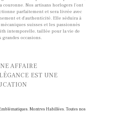
la couronne. Nos artisans horlogers l’ont
ctionne parfaitement et sera livrée avec
ement et d’authenticité. Elle séduira à
s mécaniques suisses et les passionnés
th intemporelle, taillée pour la vie de
s grandes occasions.
UNE AFFAIRE
ÉLÉGANCE EST UNE
UCATION
Emblématiques
,
Montres Habillées
,
Toutes nos