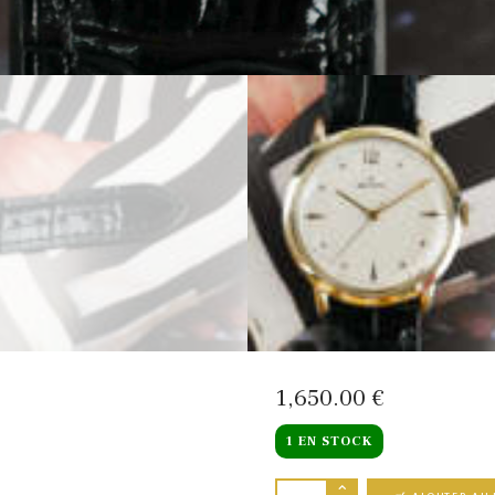
1,650
00
€
1 EN STOCK
QUANTITÉ DE ZENI