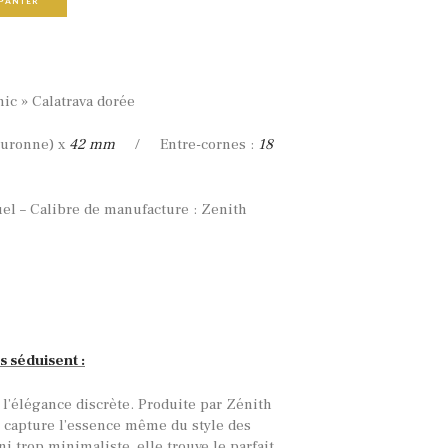
PANIER
c » Calatrava dorée
ouronne) x
42 mm
/ Entre-cornes :
18
l – Calibre de manufacture : Zenith
s séduisent :
l’élégance discrète. Produite par Zénith
e capture l’essence même du style des
i trop minimaliste, elle trouve le parfait