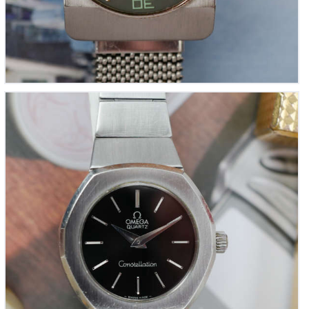
OMEGA mini-Constellation ronde en acier pour
femme – Réf. 595.0001 (Vintage 1970)
880
00
€