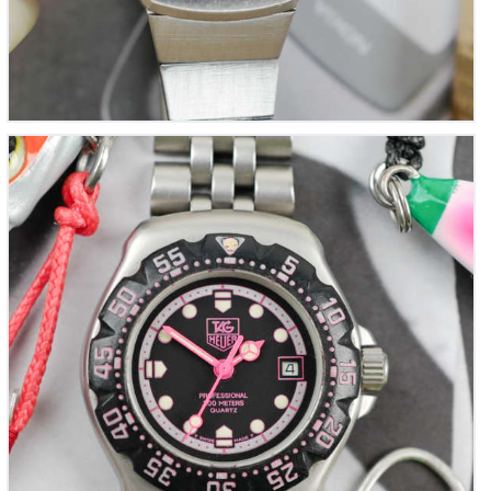
TAG HEUER Mini-Formula 1 Lady « Rose Indexe » –
Réf. 377.508 (Vintage 1985)
670
00
€