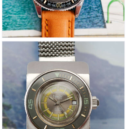
NADIR « Medium-Size Bakélite Submariner »
(Vintage 1970)
850
00
€