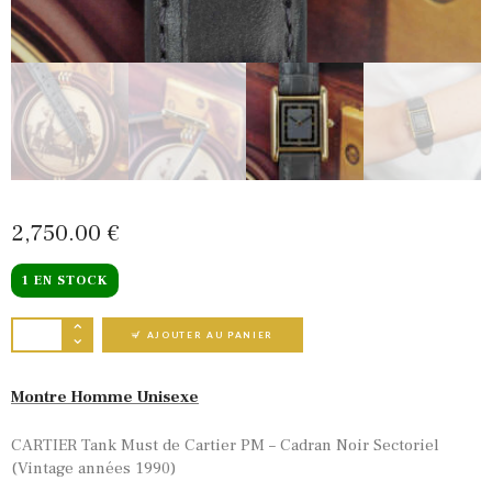
2,750
00
€
1 EN STOCK
QUANTITÉ DE CARTIER TANK MUST DE CARTI
AJOUTER AU PANIER
Montre Homme Unisexe
CARTIER Tank Must de Cartier PM – Cadran Noir Sectoriel
(Vintage années 1990)