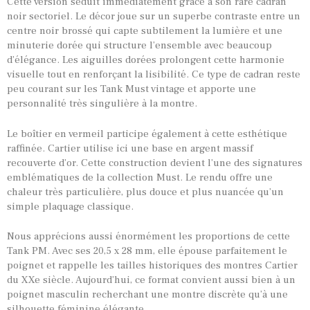
Cette version séduit immédiatement grâce à son rare cadran
noir sectoriel. Le décor joue sur un superbe contraste entre un
centre noir brossé qui capte subtilement la lumière et une
minuterie dorée qui structure l’ensemble avec beaucoup
d’élégance. Les aiguilles dorées prolongent cette harmonie
visuelle tout en renforçant la lisibilité. Ce type de cadran reste
TOUTES NOS VINTAGES
peu courant sur les Tank Must vintage et apporte une
personnalité très singulière à la montre.
MONTRES PAR HISTOIRES
CONTACTS & HISTORIQUE
Le boîtier en vermeil participe également à cette esthétique
raffinée. Cartier utilise ici une base en argent massif
PANIER
recouverte d’or. Cette construction devient l’une des signatures
emblématiques de la collection Must. Le rendu offre une
chaleur très particulière, plus douce et plus nuancée qu’un
simple plaquage classique.
Nous apprécions aussi énormément les proportions de cette
Tank PM. Avec ses 20,5 x 28 mm, elle épouse parfaitement le
poignet et rappelle les tailles historiques des montres Cartier
du XXe siècle. Aujourd’hui, ce format convient aussi bien à un
poignet masculin recherchant une montre discrète qu’à une
silhouette féminine élégante.