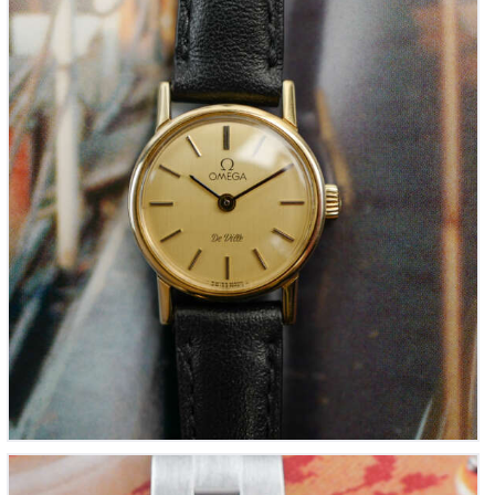
OMEGA De Ville 111.0107 « mini-montre cocktail
dorée » pour femme (Vintage 1980)
875
00
€
ROLEX « Mini-Oyster Perpetual » en Acier – Réf.