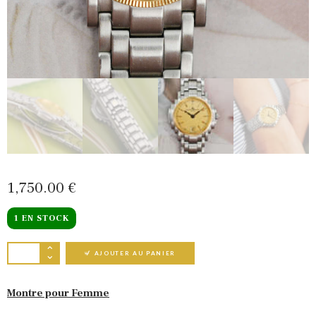
1,750
00
€
1 EN STOCK
QUANTITÉ DE BAUME & MERCIER SHOGUN LA
AJOUTER AU PANIER
Montre pour Femme