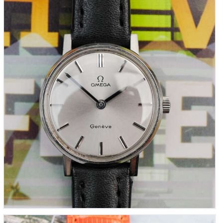
OMEGA Genève 511.410 « montre cocktail » pour
femme (Vintage 1980)
850
00
€