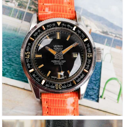
VALORUS Caribbean 1000m « Submariner Junior
pour femme » (Vintage 1980)
1,200
00
€