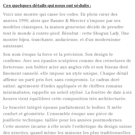
Ces quelques détails qui nous ont séduits :
Voici une montre qui casse les codes. En plein cœur des
années 1990, alors que Baume & Mercier s’impose par ses
modèles classiques, la maison genevoise décide de prendre
tout le monde à contre-pied. Résultat : cette Shogun Lady. Une
montre bijou, tranchante, audacieuse, et d’un modernisme
saisissant.
Son nom évoque la force et la précision. Son design le
confirme. Avec ses épaules sculptées comme des crénelures de
forteresse, son boîtier acier aux angles vifs et son biseau doré
finement cannelé, elle impose un style unique. Chaque détail
affirme un parti pris fort, sans compromis. Le cadran doré
satiné, agrémenté d’index appliqués et de chiffres romains
minimalistes, rappelle un soleil stylisé. La fenêtre de date à six
heures vient équilibrer cette composition très architecturée.
Le bracelet intégré épouse parfaitement le boîtier. Il mêle
confort et géométrie. L’ensemble évoque une pièce de
joaillerie technique, taillée pour les années postmodernes.
Cette montre incarne à elle seule l’esthétique du design suisse
des nineties, quand même les maisons les plus traditionnelles