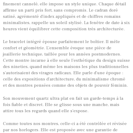
finement cannelé, elle impose un style unique. Chaque détail
affirme un parti pris fort, sans compromis. Le cadran doré
TOUTES NOS VINTAGES
satiné, agrémenté d’index appliqués et de chiffres romains
MONTRES PAR HISTOIRES
minimalistes, rappelle un soleil stylisé. La fenêtre de date à six
heures vient équilibrer cette composition très architecturée.
CONTACTS & HISTORIQUE
Le bracelet intégré épouse parfaitement le boîtier. Il mêle
PANIER
confort et géométrie. L’ensemble évoque une pièce de
joaillerie technique, taillée pour les années postmodernes.
Cette montre incarne à elle seule l’esthétique du design suisse
des nineties, quand même les maisons les plus traditionnelles
s’autorisaient des virages radicaux. Elle parle d’une époque :
celle des expositions d’architecture, du minimalisme chromé
et des montres pensées comme des objets de pouvoir féminin.
Son mouvement quartz ultra plat en fait un garde-temps à la
fois fiable et discret. Elle se glisse sous une manche, mais
attire tous les regards quand elle s’expose.
Comme toutes nos montres, celle-ci a été contrôlée et révisée
par nos horlogers. Elle est proposée avec une garantie de