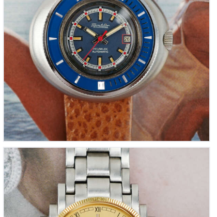
BAUME & MERCIER Shogun Lady « Le meilleur des
Nineties » pour femme (Vintage 1990)
1,750
00
€