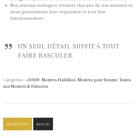
MONTRES PAR HISTOIRES
Nos artisans-horlogers révisent chacune de nos montres et
nous garantissons leur originalité et leur bon
CONTACTS & HISTORIQUE
fonctionnement.
PANIER
UN SEUL DÉTAIL SUFFIT À TOUT
FAIRE BASCULER.
Catégories :
<1000€
,
Montres Habillées
,
Montres pour Femme
,
Toutes
nos Montres & Histoires
DESCRIPTION
AVIS (0)