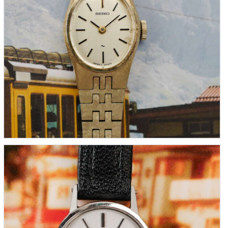
OMEGA De Ville 511.03711 « mini-montre cocktail »
pour femme (Vintage 1980)
860
00
€