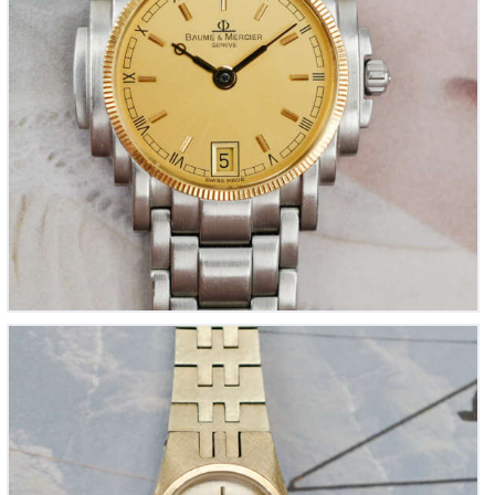
SEIKO Quartz « Montre-bijou de cocktail dorée »
pour femme (Vintage 1980)
390
00
€