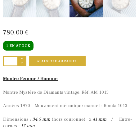
780
00
€
1 EN STOCK
QUANTITÉ DE DIAMANTS MYSTÈRE (VINTAG
AJOUTER AU PANIER
Montre Femme / Homme
Montre Mystère de Diamants vintage, Réf. AM 1013
Années 1970 – Mouvement mécanique manuel : Ronda 1013
Dimensions :
34,5 mm
(hors couronne) x
41 mm
/ Entre-
cornes :
17 mm