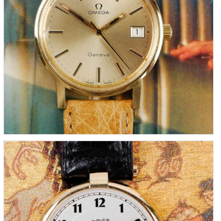
CARTIER Must Vendôme Ronde, Réf. 0724 « Grand
Modèle Quartz » (Vintage 1980)
2,200
00
€