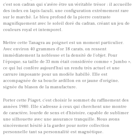
MONTRES PAR HISTOIRES
c’est son cadran qui s’avère être un véritable trésor : il accueille
des index en lapis-lazuli, une configuration extrêmement rare
CONTACTS & HISTORIQUE
sur le marché. Le bleu profond de la pierre contraste
PANIER
magnifiquement avec le soleil doré du cadran, créant un jeu de
couleurs royal et intemporel.
Mettre cette Tanagra au poignet est un moment particulier.
Avec environ 40 grammes d’or 18 carats, on ressent
immédiatement la noblesse et la densité de l’objet. Pour
l’époque, sa taille de 33 mm était considérée comme « Jumbo »,
ce qui lui confère aujourd’hui un rendu très actuel et une
carrure imposante pour un modèle habillé. Elle est
accompagnée de sa boucle ardillon en or jaune d’origine,
signée du blason de la manufacture.
Porter cette Piaget, c’est choisir le sommet du raffinement des
années 1980. Elle s’adresse à ceux qui cherchent une montre
de caractère, lourde de sens et d’histoire, capable de sublimer
une silhouette avec une assurance tranquille. Nous avons
sincèrement hésité à la garder pour notre collection
personnelle tant sa personnalité est magnétique.