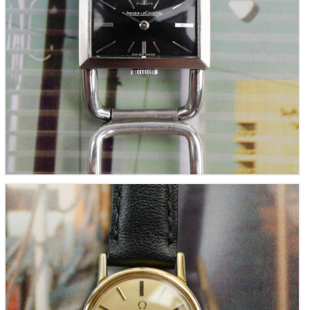
OMEGA De Ville 111.0107 « mini-montre cocktail
dorée » pour femme (Vintage 1980)
875
00
€