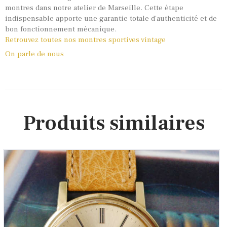
montres dans notre atelier de Marseille. Cette étape
indispensable apporte une garantie totale d’authenticité et de
bon fonctionnement mécanique.
Retrouvez toutes nos montres sportives vintage
On parle de nous
Produits similaires
OMEGA Genève dorée 136.0104 « Le chic des
seventies » (Vintage 1975)
1,750
00
€