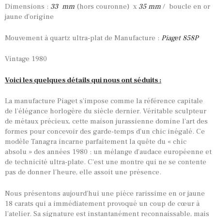
Dimensions :
33 mm
(hors couronne) x
35 mm
/ boucle en or
jaune d’origine
Mouvement à quartz ultra-plat de Manufacture :
Piaget 858P
Vintage 1980
Voici les quelques détails qui nous ont séduits :
La manufacture Piaget s’impose comme la référence capitale
de l’élégance horlogère du siècle dernier. Véritable sculpteur
de métaux précieux, cette maison jurassienne domine l’art des
formes pour concevoir des garde-temps d’un chic inégalé. Ce
modèle Tanagra incarne parfaitement la quête du « chic
absolu » des années 1980 : un mélange d’audace européenne et
de technicité ultra-plate. C’est une montre qui ne se contente
pas de donner l’heure, elle assoit une présence.
Nous présentons aujourd’hui une pièce rarissime en or jaune
TOUTES NOS VINTAGES
18 carats qui a immédiatement provoqué un coup de cœur à
l’atelier. Sa signature est instantanément reconnaissable, mais