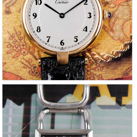
JAEGER LECOULTRE Étrier GM en argent massif
(Vintage 1950)
1,800
00
€