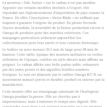
La mention « Fab. Suisse » sur le cadran n’est pas anodine.
Apposée sur certains modèles destinés à l’export, elle
répondait aux réglementations d’importation de pays comme la
France. En effet, l’inscription « Swiss Made » ne suffisait pas
toujours à garantir l’origine du produit. En pleine Seconde
Guerre mondiale, la neutralité de la Suisse permettait encore à
Omega de produire pour des marchés extérieurs. Ces
marquages particuliers séduisent aujourd’hui les
collectionneurs pour leur rareté et leur contexte historique.
Le boîtier en acier mesure 30,5 mm de large pour 38 mm de
hauteur. Cette taille, typique des montres militaires ou civiles
utilitaires de l’époque, confère un style discret mais affirmé au
poignet. Le cadran affiche une belle patine sable, rehaussée
par des index peints et des aiguilles feuilles sombres
d’origine. Le tout est alimenté par le calibre Omega R17.8, un
mouvement manuel précis et durable, produit en interne par la
manufacture.
Cette montre offre un témoignage saisissant de l’horlogerie
Omega pendant la guerre. Elle ne cherche pas à
impressionner, mais à traverser le temps avec dignité. Elle
conviendra aussi bien à un poignet masculin qu’à un amateur