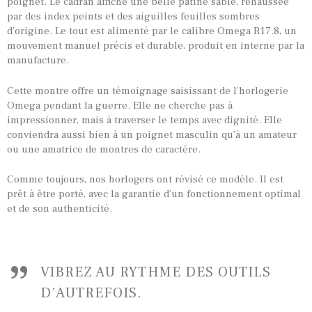
poignet. Le cadran affiche une belle patine sable, rehaussée
TOUTES NOS VINTAGES
par des index peints et des aiguilles feuilles sombres
d’origine. Le tout est alimenté par le calibre Omega R17.8, un
MONTRES PAR HISTOIRES
mouvement manuel précis et durable, produit en interne par la
CONTACTS & HISTORIQUE
manufacture.
PANIER
Cette montre offre un témoignage saisissant de l’horlogerie
Omega pendant la guerre. Elle ne cherche pas à
impressionner, mais à traverser le temps avec dignité. Elle
conviendra aussi bien à un poignet masculin qu’à un amateur
ou une amatrice de montres de caractère.
Comme toujours, nos horlogers ont révisé ce modèle. Il est
prêt à être porté, avec la garantie d’un fonctionnement optimal
et de son authenticité.
VIBREZ AU RYTHME DES OUTILS
D’AUTREFOIS.