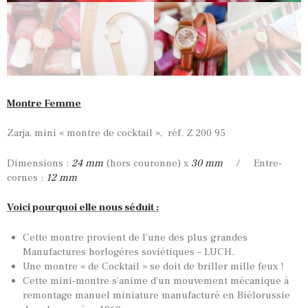
Montre Femme
Zarja, mini « montre de cocktail », réf. Z 200 95
Dimensions :
24 mm
(hors couronne) x
30 mm
/ Entre-
TOUTES NOS VINTAGES
cornes :
12 mm
MONTRES PAR HISTOIRES
Voici pourquoi elle nous séduit :
CONTACTS & HISTORIQUE
Cette montre provient de l’une des plus grandes
PANIER
Manufactures horlogères soviétiques – LUCH.
Une montre « de Cocktail » se doit de briller mille feux !
Cette mini-montre s’anime d’un mouvement mécanique à
remontage manuel miniature manufacturé en Biélorussie