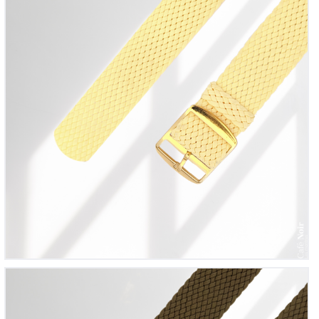
Bracelet montre Perlon tressé Khaki
12
00
€