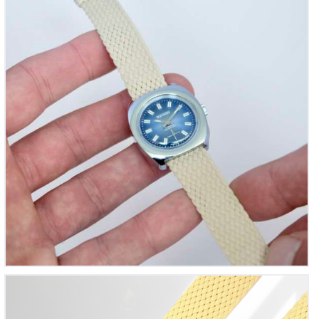
Bracelet montre Perlon tressé Jaune Pâle
12
00
€