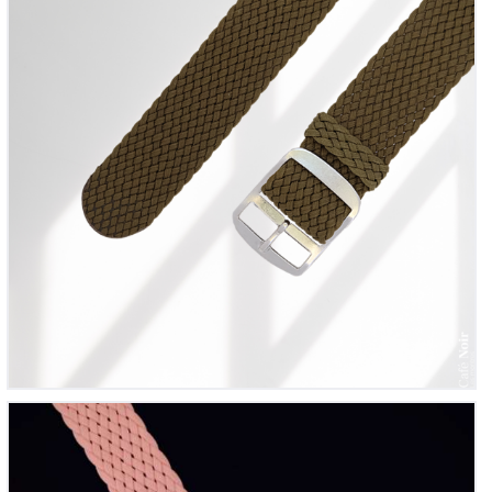
Mortima, ref. MD 001
325
00
€