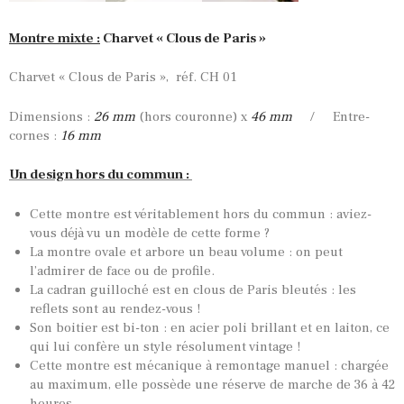
Montre mixte :
Charvet « Clous de Paris »
Charvet « Clous de Paris », réf. CH 01
Dimensions :
26 mm
(hors couronne) x
46 mm
/ Entre-
cornes :
16 mm
Un design hors du commun :
Cette montre est véritablement hors du commun : aviez-
vous déjà vu un modèle de cette forme ?
TOUTES NOS VINTAGES
La montre ovale et arbore un beau volume : on peut
l’admirer de face ou de profile.
MONTRES PAR HISTOIRES
La cadran guilloché est en clous de Paris bleutés : les
CONTACTS & HISTORIQUE
reflets sont au rendez-vous !
Son boitier est bi-ton : en acier poli brillant et en laiton, ce
PANIER
qui lui confère un style résolument vintage !
Cette montre est mécanique à remontage manuel : chargée
au maximum, elle possède une réserve de marche de 36 à 42
heures.