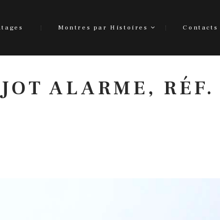
ntages
Montres par Histoires
Contacts
JOT ALARME, RÉF.