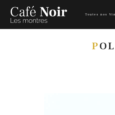
Toutes nos Vi
P
OL