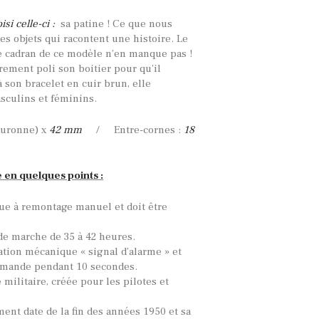
si celle-ci :
sa patine ! Ce que nous
es objets qui racontent une histoire. Le
 Le cadran de ce modèle n’en manque pas !
rement poli son boitier pour qu’il
à son bracelet en cuir brun, elle
sculins et féminins.
ouronne) x
42 mm
/ Entre-cornes :
18
e en quelques points :
ue à remontage manuel et doit être
de marche de 35 à 42 heures.
tion mécanique « signal d’alarme » et
emande pendant 10 secondes.
 militaire, créée pour les pilotes et
ent date de la fin des années 1950 et sa