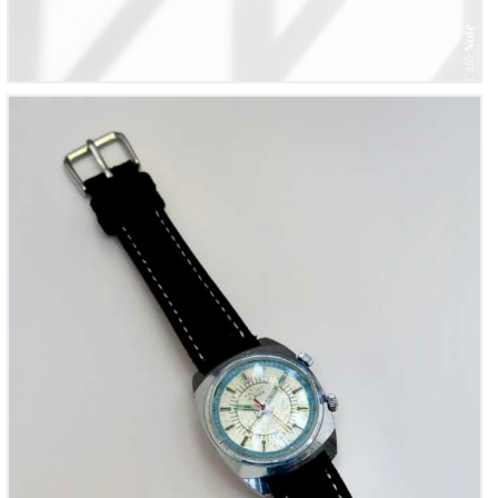
Poljot Alarme, réf. 759 607
325
00
€