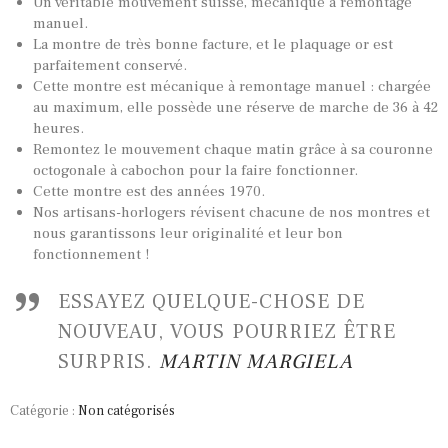
Un véritable mouvement suisse, mécanique à remontage
manuel.
La montre de très bonne facture, et le plaquage or est
parfaitement conservé.
Cette montre est mécanique à remontage manuel : chargée
au maximum, elle possède une réserve de marche de 36 à 42
TOUTES NOS VINTAGES
heures.
MONTRES PAR HISTOIRES
Remontez le mouvement chaque matin grâce à sa couronne
octogonale à cabochon pour la faire fonctionner.
CONTACTS & HISTORIQUE
Cette montre est des années 1970.
Nos artisans-horlogers révisent chacune de nos montres et
PANIER
nous garantissons leur originalité et leur bon
fonctionnement !
ESSAYEZ QUELQUE-CHOSE DE
NOUVEAU, VOUS POURRIEZ ÊTRE
SURPRIS.
MARTIN MARGIELA
Catégorie :
Non catégorisés