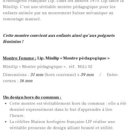
d’Horlogerie Française Lip. Dans les années 1970, Lip lance la
Minilip. C’est une vértiable montre pédagogique pour les
enfants animée par un mouvement Suisse mécanique au
remontage manuel.
Cette montre convient aux enfants ainsi qu’aux poignets
féminins !
Montre Femme :
Lip, Minilip « Montre pédagogique »
Minilip « Montre pédagogique », réf. MiLi 02
Dimensions :
31 mm
(hors couronne) x
39 mm
/ Entre-
cornes :
16 mm
Un design hors du commun :
Cette montre est véritablement hors du commun : elle a été
dessiné expressément dans le but d’apprendre à lire
l’heure.
La célèbre Maison horlogère française LIP réalise une
véritable prouesse de design alliant beauté et utilité.