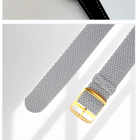
Bracelet montre Perlon tressé Gris clair
12
00
€