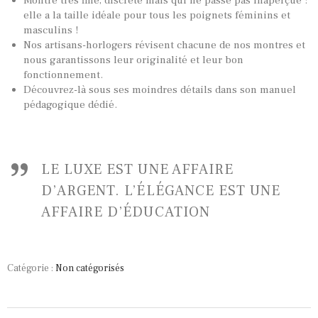
TOUTES NOS VINTAGES
Montre très fine, discrète mais qui ne passe pas inaperçue :
elle a la taille idéale pour tous les poignets féminins et
MONTRES PAR HISTOIRES
masculins !
Nos artisans-horlogers révisent chacune de nos montres et
CONTACTS & HISTORIQUE
nous garantissons leur originalité et leur bon
PANIER
fonctionnement.
Découvrez-là sous ses moindres détails dans son manuel
pédagogique dédié.
LE LUXE EST UNE AFFAIRE
D’ARGENT. L’ÉLÉGANCE EST UNE
AFFAIRE D’ÉDUCATION
Catégorie :
Non catégorisés