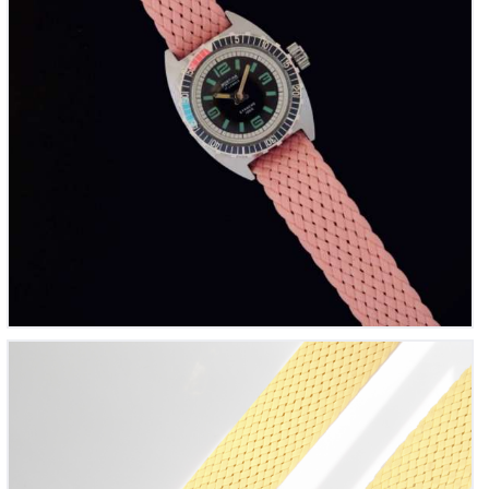
Bracelet montre Perlon tressé Jaune Pâle
12
00
€