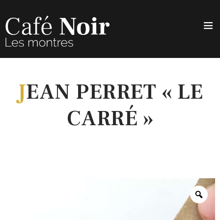
J
EAN PERRET « LE
CARRÉ »