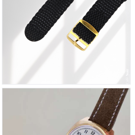
Poljot Alarm, ref. 776 143
345
00
€