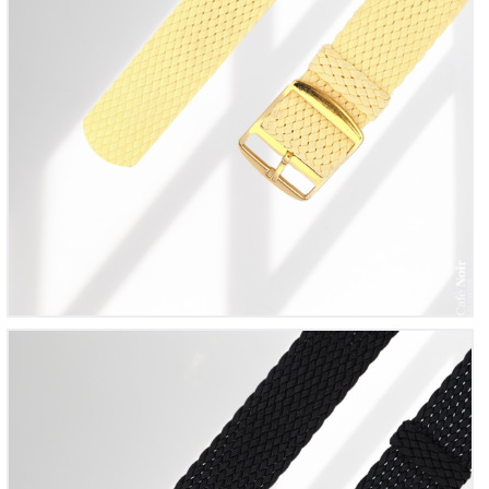
Bracelet montre Perlon tressé Noir
12
00
€