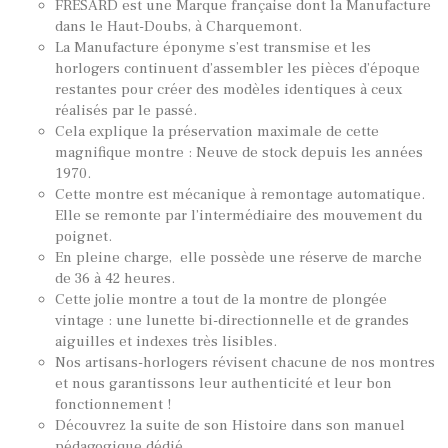
FRÉSARD est une Marque française dont la Manufacture
dans le Haut-Doubs, à Charquemont.
La Manufacture éponyme s’est transmise et les
horlogers continuent d’assembler les pièces d’époque
restantes pour créer des modèles identiques à ceux
réalisés par le passé.
Cela explique la préservation maximale de cette
TOUTES NOS VINTAGES
magnifique montre : Neuve de stock depuis les années
1970.
MONTRES PAR HISTOIRES
Cette montre est mécanique à remontage automatique.
Elle se remonte par l’intermédiaire des mouvement du
CONTACTS & HISTORIQUE
poignet.
PANIER
En pleine charge, elle possède une réserve de marche
de 36 à 42 heures.
Cette jolie montre a tout de la montre de plongée
vintage : une lunette bi-directionnelle et de grandes
aiguilles et indexes très lisibles.
Nos artisans-horlogers révisent chacune de nos montres
et nous garantissons leur authenticité et leur bon
fonctionnement !
Découvrez la suite de son Histoire dans son manuel
pédagogique dédié.