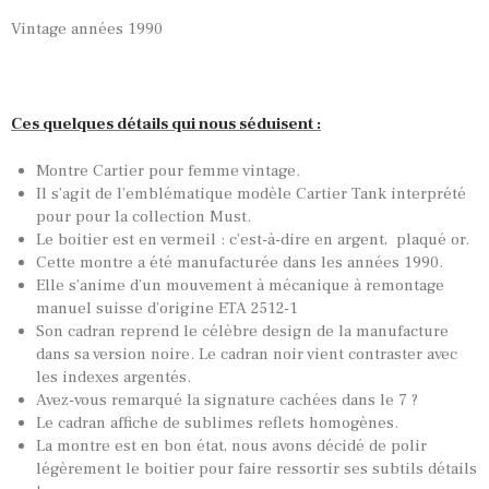
Vintage années 1990
Ces quelques détails qui nous séduisent :
Montre Cartier pour femme vintage.
Il s’agit de l’emblématique modèle Cartier Tank interprété
pour pour la collection Must.
Le boitier est en vermeil : c’est-à-dire en argent, plaqué or.
Cette montre a été manufacturée dans les années 1990.
Elle s’anime d’un mouvement à mécanique à remontage
manuel suisse d’origine ETA 2512-1
Son cadran reprend le célèbre design de la manufacture
TOUTES NOS VINTAGES
dans sa version noire. Le cadran noir vient contraster avec
MONTRES PAR HISTOIRES
les indexes argentés.
Avez-vous remarqué la signature cachées dans le 7 ?
CONTACTS & HISTORIQUE
Le cadran affiche de sublimes reflets homogènes.
La montre est en bon état, nous avons décidé de polir
PANIER
légèrement le boitier pour faire ressortir ses subtils détails