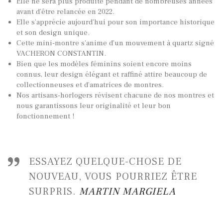
Elle ne sera plus produite pendant de nombreuses années
avant d’être relancée en 2022.
Elle s’apprécie aujourd’hui pour son importance historique
et son design unique.
TOUTES NOS VINTAGES
Cette mini-montre s’anime d’un mouvement à quartz signé
MONTRES PAR HISTOIRES
VACHERON CONSTANTIN.
Bien que les modèles féminins soient encore moins
CONTACTS & HISTORIQUE
connus, leur design élégant et raffiné attire beaucoup de
collectionneuses et d’amatrices de montres.
PANIER
Nos artisans-horlogers révisent chacune de nos montres et
nous garantissons leur originalité et leur bon
fonctionnement !
ESSAYEZ QUELQUE-CHOSE DE
NOUVEAU, VOUS POURRIEZ ÊTRE
SURPRIS.
MARTIN MARGIELA