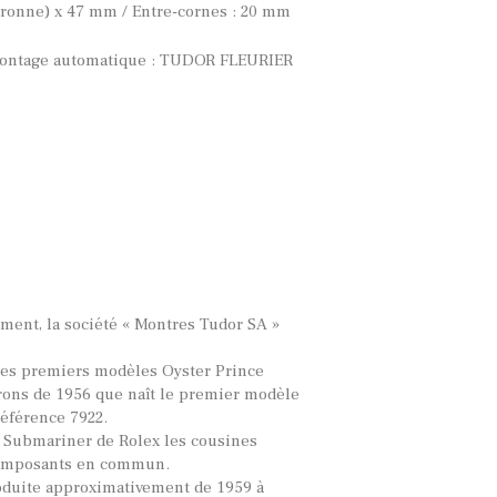
onne) x 47 mm / Entre-cornes : 20 mm
ontage automatique : TUDOR FLEURIER
ément, la société « Montres Tudor SA »
les premiers modèles Oyster Prince
virons de 1956 que naît le premier modèle
éférence 7922.
 Submariner de Rolex les cousines
omposants en commun.
oduite approximativement de 1959 à