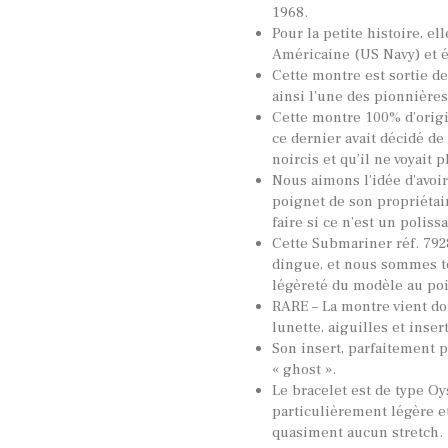
1968.
Pour la petite histoire, e
Américaine (US Navy) et 
Cette montre est sortie de
ainsi l’une des pionnières
Cette montre 100% d’origi
ce dernier avait décidé de
noircis et qu’il ne voyait 
Nous aimons l’idée d’avoir
poignet de son propriétai
faire si ce n’est un poliss
Cette Submariner réf. 792
dingue, et nous sommes to
légèreté du modèle au poi
RARE – La montre vient don
lunette, aiguilles et inser
Son insert, parfaitement p
« ghost ».
Le bracelet est de type Oys
particulièrement légère e
quasiment aucun stretch.