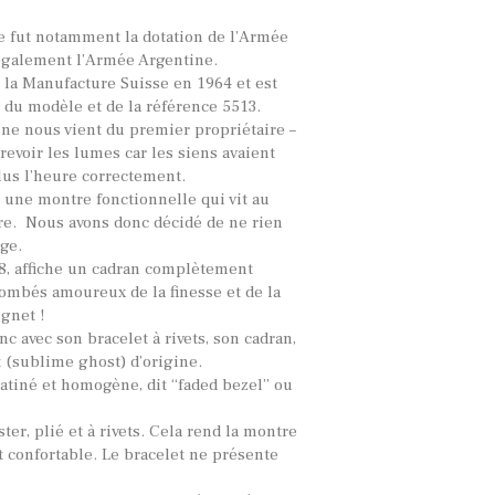
lle fut notamment la dotation de l’Armée
également l’Armée Argentine.
 la Manufacture Suisse en 1964 et est
 du modèle et de la référence 5513.
ne nous vient du premier propriétaire –
 revoir les lumes car les siens avaient
plus l’heure correctement.
 une montre fonctionnelle qui vit au
re. Nous avons donc décidé de ne rien
age.
8, affiche un cadran complètement
mbés amoureux de la finesse et de la
gnet !
c avec son bracelet à rivets, son cadran,
t (sublime ghost) d’origine.
atiné et homogène, dit “faded bezel” ou
ter, plié et à rivets. Cela rend la montre
t confortable. Le bracelet ne présente