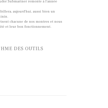
Tudor Submariner remonte à l’année
illera, aujourd’hui, aussi bien un
inin.
visent chacune de nos montres et nous
lité et leur bon fonctionnement.
THME DES OUTILS