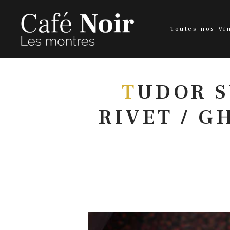
Toutes nos Vi
T
UDOR S
RIVET / G