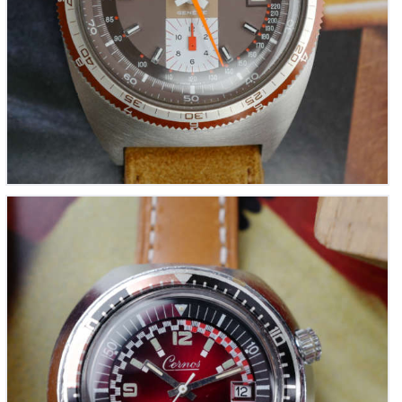
CERNOS Plongeuse Oversize « Super Compressor »
(vintage 1970’s)
460
00
€