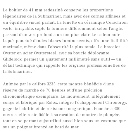
Le boîtier de 41 mm redessiné conserve les proportions
légendaires de la Submariner, mais avec des cornes affinées et
un équilibre visuel parfait. La lunette en céramique Cerachrom
verte, inrayable, capte la lumière différemment selon l’angle,
passant d’un vert profond à un ton plus clair. Le cadran noir
laqué, ponctué d’index blancs luminescents, offre une lisibilité
TOUTES NOS VINTAGES
maximale, même dans l’obscurité la plus totale. Le bracelet
Oyster en acier Oystersteel, avec sa boucle déployante
MONTRES PAR HISTOIRES
Glidelock, permet un ajustement millimétré sans outil — un
CONTACTS & HISTORIQUE
détail technique qui rappelle les origines professionnelles de
la Submariner.
PANIER
Animée par le calibre 3235, cette montre bénéficie d’une
réserve de marche de 70 heures et d’une précision
chronométrique exemplaire. Le mouvement, intégralement
conçu et fabriqué par Rolex, intègre l’échappement Chronergy,
gage de fiabilité et de résistance magnétique. Étanche à 300
mètres, elle reste fidèle à sa vocation de montre de plongée,
tout en se portant aujourd’hui aussi bien sous un costume que
sur un poignet bronzé en bord de mer.