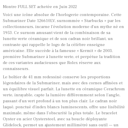
Montre FULL SET achetée en Juin 2022
Voici une icône absolue de l’horlogerie contemporaine. Cette
Submariner Date 126610LV, surnommée « Starbucks » par les
collectionneurs, incarne l’évolution moderne d’un mythe né en
1953. Ce surnom amusant vient de la combinaison de sa
lunette verte céramique et de son cadran noir brillant, un
contraste qui rappelle le logo de la célèbre enseigne
américaine. Elle succède à la fameuse « Kermit » de 2003,
première Submariner à lunette verte, et perpétue la tradition
de ces variantes audacieuses que Rolex réserve aux
connaisseurs.
Le boîtier de 41 mm redessiné conserve les proportions
légendaires de la Submariner, mais avec des cornes affinées et
un équilibre visuel parfait. La lunette en céramique Cerachrom
verte, inrayable, capte la lumière différemment selon l’angle,
passant d’un vert profond à un ton plus clair. Le cadran noir
laqué, ponctué d’index blancs luminescents, offre une lisibilité
maximale, même dans l’obscurité la plus totale. Le bracelet
Oyster en acier Oystersteel, avec sa boucle déployante
Glidelock, permet un ajustement millimétré sans outil — un