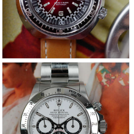
ROLEX Daytona « Zénith » – Réf. 16520 – Série S –
Cadran Blanc (Vintage 1993)
22,000
00
€