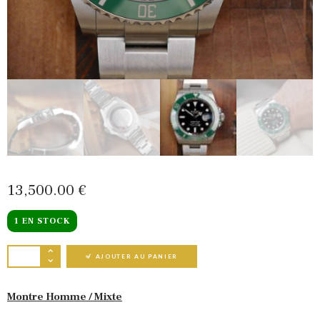
13,500
00
€
1 EN STOCK
QUANTITÉ DE ROLEX SUBMARINER DATE VERT
AJOUTER AU PANIER
Montre Homme / Mixte