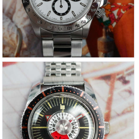
LIP Thermo-Nautic « Skin Diver Thermomètre »
(Vintage 1980)
880
00
€