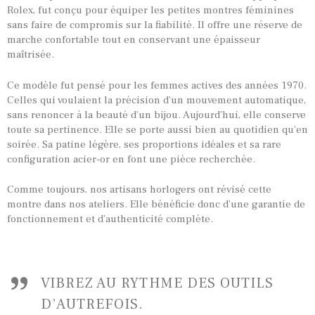
Rolex, fut conçu pour équiper les petites montres féminines
sans faire de compromis sur la fiabilité. Il offre une réserve de
marche confortable tout en conservant une épaisseur
TOUTES NOS VINTAGES
maîtrisée.
MONTRES PAR HISTOIRES
Ce modèle fut pensé pour les femmes actives des années 1970.
Celles qui voulaient la précision d’un mouvement automatique,
CONTACTS & HISTORIQUE
sans renoncer à la beauté d’un bijou. Aujourd’hui, elle conserve
PANIER
toute sa pertinence. Elle se porte aussi bien au quotidien qu’en
soirée. Sa patine légère, ses proportions idéales et sa rare
configuration acier-or en font une pièce recherchée.
Comme toujours, nos artisans horlogers ont révisé cette
montre dans nos ateliers. Elle bénéficie donc d’une garantie de
fonctionnement et d’authenticité complète.
VIBREZ AU RYTHME DES OUTILS
D’AUTREFOIS.