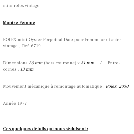
mini rolex vintage
Montre Femme
ROLEX mini-Oyster Perpetual Date pour Femme or et acier
vintage , Réf. 6719
Dimensions
26
mm
(hors couronne) x
31 mm
/ Entre-
cornes :
13 mm
Mouvement mécanique à remontage automatique :
Rolex 2030
Année 1977
Ces quelques détails qui nous séduisent :