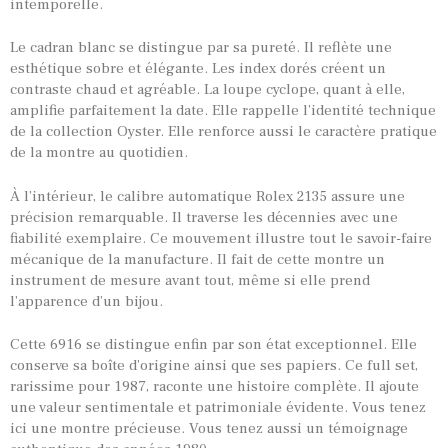
intemporelle.
Le cadran blanc se distingue par sa pureté. Il reflète une
esthétique sobre et élégante. Les index dorés créent un
TOUTES NOS VINTAGES
contraste chaud et agréable. La loupe cyclope, quant à elle,
MONTRES PAR HISTOIRES
amplifie parfaitement la date. Elle rappelle l’identité technique
de la collection Oyster. Elle renforce aussi le caractère pratique
CONTACTS & HISTORIQUE
de la montre au quotidien.
PANIER
À l’intérieur, le calibre automatique Rolex 2135 assure une
précision remarquable. Il traverse les décennies avec une
fiabilité exemplaire. Ce mouvement illustre tout le savoir-faire
mécanique de la manufacture. Il fait de cette montre un
instrument de mesure avant tout, même si elle prend
l’apparence d’un bijou.
Cette 6916 se distingue enfin par son état exceptionnel. Elle
conserve sa boîte d’origine ainsi que ses papiers. Ce full set,
rarissime pour 1987, raconte une histoire complète. Il ajoute
une valeur sentimentale et patrimoniale évidente. Vous tenez
ici une montre précieuse. Vous tenez aussi un témoignage