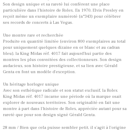
Son design unique et sa rareté lui confèrent une place
particulière dans l’histoire de Rolex. En 1970, Elvis Presley en
reçoit même un exemplaire numéroté (n°343) pour célébrer
ses records de concerts à Las Vegas.
Une montre rare et recherchée
Produite en quantité limitée (environ 800 exemplaires au total
pour uniquement quelques dizaine en or blanc et au cadran
bleu), la King Midas réf. 4017 fait aujourd’hui partie des
montres les plus convoitées des collectionneurs. Son design
audacieux, son histoire prestigieuse, et sa lien avec Gérald
Genta en font un modèle d’exception.
Un héritage horloger unique
Avec son esthétique radicale et son statut exclusif, la Rolex
TOUTES NOS VINTAGES
King Midas réf. 4017 incarne une période où la marque osait
explorer de nouveaux territoires. Son originalité en fait une
MONTRES PAR HISTOIRES
montre à part dans l’histoire de Rolex, appréciée autant pour sa
CONTACTS & HISTORIQUE
rareté que pour son design signé Gérald Genta.
PANIER
28 mm / Bien que cela puisse sembler petit, il s’agit à l’origine