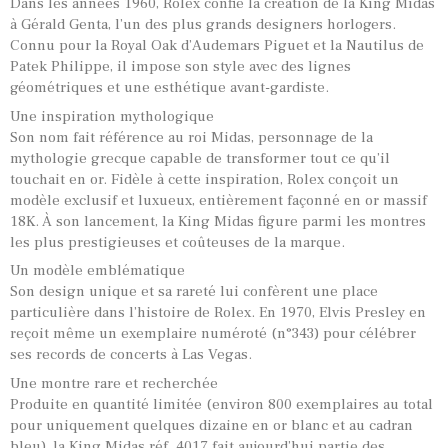
Dans les années 1960, Rolex confie la création de la King Midas
à Gérald Genta, l’un des plus grands designers horlogers.
Connu pour la Royal Oak d’Audemars Piguet et la Nautilus de
Patek Philippe, il impose son style avec des lignes
géométriques et une esthétique avant-gardiste.
Une inspiration mythologique
Son nom fait référence au roi Midas, personnage de la
mythologie grecque capable de transformer tout ce qu’il
touchait en or. Fidèle à cette inspiration, Rolex conçoit un
modèle exclusif et luxueux, entièrement façonné en or massif
18K. À son lancement, la King Midas figure parmi les montres
les plus prestigieuses et coûteuses de la marque.
Un modèle emblématique
Son design unique et sa rareté lui confèrent une place
particulière dans l’histoire de Rolex. En 1970, Elvis Presley en
reçoit même un exemplaire numéroté (n°343) pour célébrer
ses records de concerts à Las Vegas.
Une montre rare et recherchée
Produite en quantité limitée (environ 800 exemplaires au total
pour uniquement quelques dizaine en or blanc et au cadran
bleu), la King Midas réf. 4017 fait aujourd’hui partie des