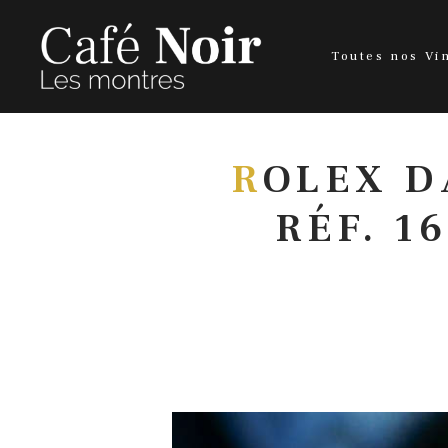
Toutes nos Vi
R
OLEX D
RÉF. 1