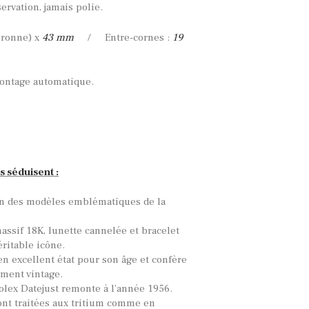
ervation, jamais polie.
uronne) x
43 mm
/ Entre-cornes :
19
ntage automatique.
s séduisent :
un des modèles emblématiques de la
assif 18K, lunette cannelée et bracelet
éritable icône.
en excellent état pour son âge et confère
ument vintage.
olex Datejust remonte à l’année 1956.
sont traitées aux tritium comme en