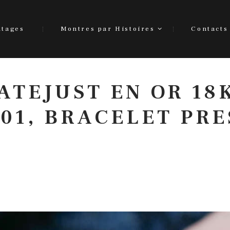
ntages
Montres par Histoires
Contacts
ATEJUST EN OR 18K
601, BRACELET PR