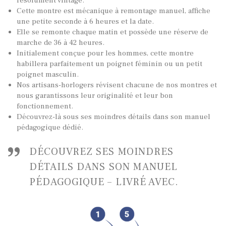
résolument vintage.
Cette montre est mécanique à remontage manuel, affiche
une petite seconde à 6 heures et la date.
Elle se remonte chaque matin et possède une réserve de
marche de 36 à 42 heures.
Initialement conçue pour les hommes, cette montre
TOUTES NOS VINTAGES
habillera parfaitement un poignet féminin ou un petit
poignet masculin.
MONTRES PAR HISTOIRES
Nos artisans-horlogers révisent chacune de nos montres et
CONTACTS & HISTORIQUE
nous garantissons leur originalité et leur bon
fonctionnement.
PANIER
Découvrez-là sous ses moindres détails dans son manuel
pédagogique dédié.
DÉCOUVREZ SES MOINDRES
DÉTAILS DANS SON MANUEL
PÉDAGOGIQUE – LIVRÉ AVEC.