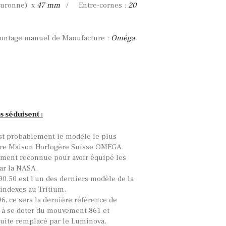
ouronne) x
47 mm
/ Entre-cornes :
20
ntage manuel de Manufacture :
Oméga
s séduisent :
t probablement le modèle le plus
bre Maison Horlogère Suisse OMEGA.
ment reconnue pour avoir équipé les
r la NASA.
0.50 est l’un des derniers modèle de la
indexes au Tritium.
6, ce sera la dernière référence de
 à se doter du mouvement 861 et
suite remplacé par le Luminova.