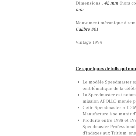
Dimensions :
42 mm
(hors c
mm
Mouvement mécanique à remo
Calibre 861
Vintage 1994
Ces quelques détails qui nou
Le modèle Speedmaster es
emblématique de la célè
La Speedmaster est notam
mission APOLLO menée pa
Cette Speedmaster réf. 359
Manufacture à se munir d’
Produite entre 1988 et 199
Speedmaster Professional
d’indexes aux Tritium, en