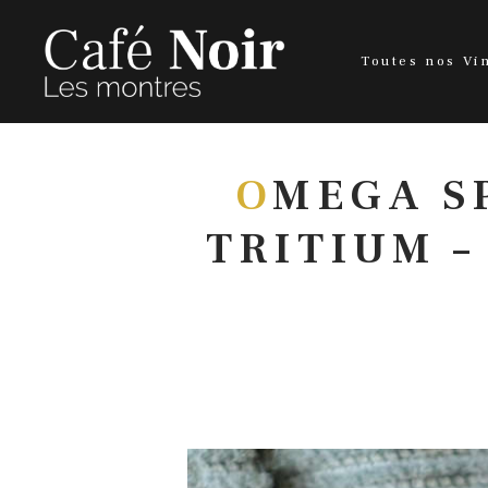
Toutes nos Vi
O
MEGA S
TRITIUM –