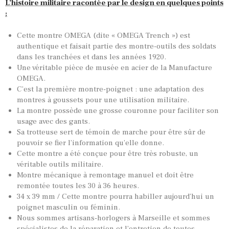
L’histoire militaire racontée par le design en quelques points
:
Cette montre OMEGA (dite « OMEGA Trench ») est
authentique et faisait partie des montre-outils des soldats
dans les tranchées et dans les années 1920.
Une véritable pièce de musée en acier de la Manufacture
OMEGA.
C’est la première montre-poignet : une adaptation des
montres à goussets pour une utilisation militaire.
La montre possède une grosse couronne pour faciliter son
usage avec des gants.
Sa trotteuse sert de témoin de marche pour être sûr de
pouvoir se fier l’information qu’elle donne.
Cette montre a été conçue pour être très robuste, un
véritable outils militaire.
Montre mécanique à remontage manuel et doit être
remontée toutes les 30 à 36 heures.
TOUTES NOS VINTAGES
34 x 39 mm / Cette montre pourra habiller aujourd’hui un
poignet masculin ou féminin.
MONTRES PAR HISTOIRES
Nous sommes artisans-horlogers à Marseille et sommes
spécialistes de la réparation et l’entretien de toutes