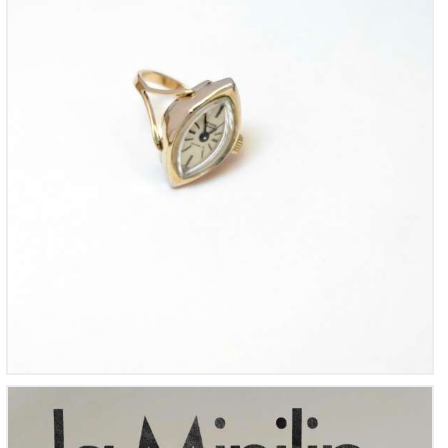
Lip, Minilip Mécanique, montre pédagogique