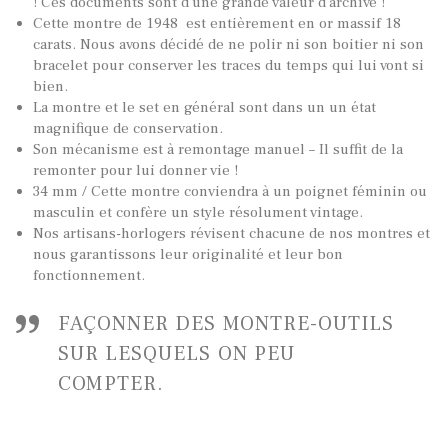
! Ces documents sont d’une grande valeur d’archive !
Cette montre de 1948 est entièrement en or massif 18
carats. Nous avons décidé de ne polir ni son boitier ni son
bracelet pour conserver les traces du temps qui lui vont si
bien.
La montre et le set en général sont dans un un état
magnifique de conservation.
Son mécanisme est à remontage manuel – Il suffit de la
remonter pour lui donner vie !
34 mm / Cette montre conviendra à un poignet féminin ou
masculin et confère un style résolument vintage.
Nos artisans-horlogers révisent chacune de nos montres et
TOUTES NOS VINTAGES
nous garantissons leur originalité et leur bon
MONTRES PAR HISTOIRES
fonctionnement.
CONTACTS & HISTORIQUE
FAÇONNER DES MONTRE-OUTILS
PANIER
SUR LESQUELS ON PEU
COMPTER.