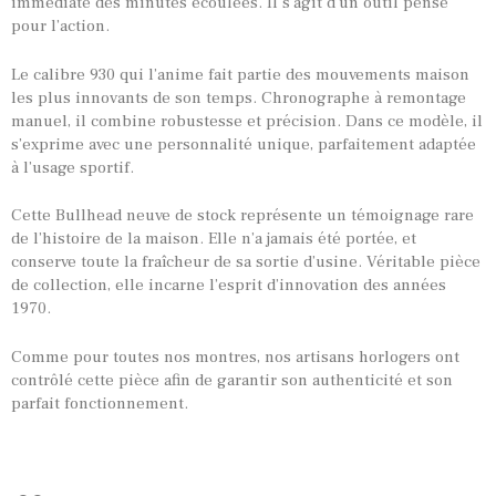
immédiate des minutes écoulées. Il s’agit d’un outil pensé
pour l’action.
TOUTES NOS VINTAGES
Le calibre 930 qui l’anime fait partie des mouvements maison
MONTRES PAR HISTOIRES
les plus innovants de son temps. Chronographe à remontage
CONTACTS & HISTORIQUE
manuel, il combine robustesse et précision. Dans ce modèle, il
s’exprime avec une personnalité unique, parfaitement adaptée
PANIER
à l’usage sportif.
Cette Bullhead neuve de stock représente un témoignage rare
de l’histoire de la maison. Elle n’a jamais été portée, et
conserve toute la fraîcheur de sa sortie d’usine. Véritable pièce
de collection, elle incarne l’esprit d’innovation des années
1970.
Comme pour toutes nos montres, nos artisans horlogers ont
contrôlé cette pièce afin de garantir son authenticité et son
parfait fonctionnement.