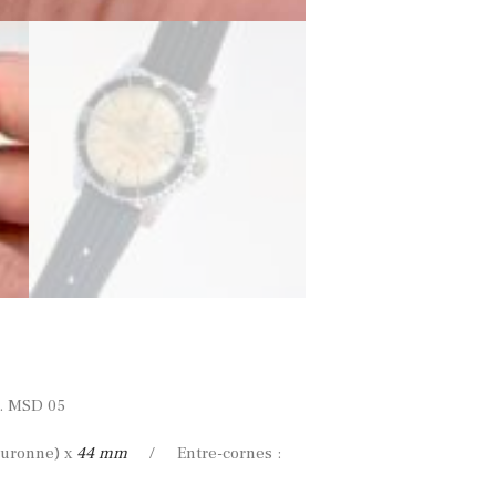
f. MSD 05
ouronne) x
44 mm
/ Entre-cornes :