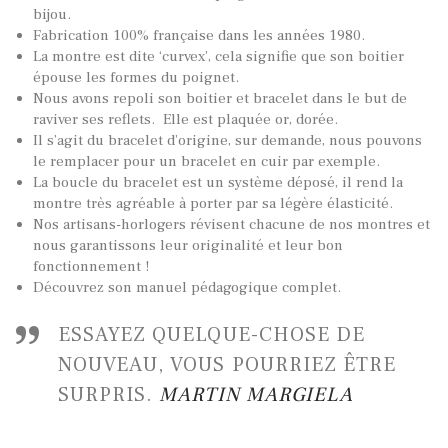
bijou.
Fabrication 100% française dans les années 1980.
La montre est dite ‘curvex’, cela signifie que son boitier
épouse les formes du poignet.
Nous avons repoli son boitier et bracelet dans le but de
raviver ses reflets. Elle est plaquée or, dorée.
Il s’agit du bracelet d’origine, sur demande, nous pouvons
le remplacer pour un bracelet en cuir par exemple.
TOUTES NOS VINTAGES
La boucle du bracelet est un système déposé, il rend la
montre très agréable à porter par sa légère élasticité.
MONTRES PAR HISTOIRES
Nos artisans-horlogers révisent chacune de nos montres et
CONTACTS & HISTORIQUE
nous garantissons leur originalité et leur bon
fonctionnement !
PANIER
Découvrez son manuel pédagogique complet.
ESSAYEZ QUELQUE-CHOSE DE
NOUVEAU, VOUS POURRIEZ ÊTRE
SURPRIS.
MARTIN MARGIELA