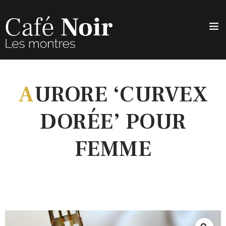
A
URORE ‘CURVEX
DORÉE’ POUR
FEMME