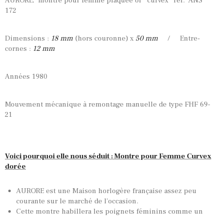
AURORE, montre pour femme plaquée or ‘curvex’ réf. ANS
172
Dimensions :
18 mm
(hors couronne) x
50 mm
/ Entre-
cornes :
12 mm
Années 1980
Mouvement mécanique à remontage manuelle de type FHF 69-
21
Voici pourquoi elle nous séduit : Montre pour Femme Curvex
dorée
AURORE est une Maison horlogère française assez peu
courante sur le marché de l’occasion.
Cette montre habillera les poignets féminins comme un