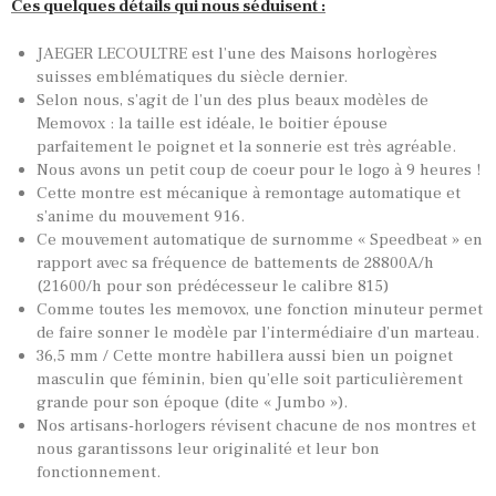
Ces quelques détails qui nous séduisent :
JAEGER LECOULTRE est l’une des Maisons horlogères
suisses emblématiques du siècle dernier.
Selon nous, s’agit de l’un des plus beaux modèles de
Memovox : la taille est idéale, le boitier épouse
parfaitement le poignet et la sonnerie est très agréable.
Nous avons un petit coup de coeur pour le logo à 9 heures !
Cette montre est mécanique à remontage automatique et
s’anime du mouvement 916.
Ce mouvement automatique de surnomme « Speedbeat » en
rapport avec sa fréquence de battements de 28800A/h
(21600/h pour son prédécesseur le calibre 815)
TOUTES NOS VINTAGES
Comme toutes les memovox, une fonction minuteur permet
de faire sonner le modèle par l’intermédiaire d’un marteau.
MONTRES PAR HISTOIRES
36,5 mm / Cette montre habillera aussi bien un poignet
CONTACTS & HISTORIQUE
masculin que féminin, bien qu’elle soit particulièrement
grande pour son époque (dite « Jumbo »).
PANIER
Nos artisans-horlogers révisent chacune de nos montres et
nous garantissons leur originalité et leur bon
fonctionnement.