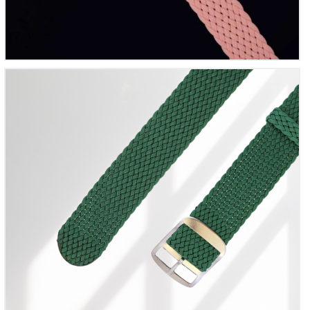
Bracelet montre Perlon tressé Vert
12
00
€