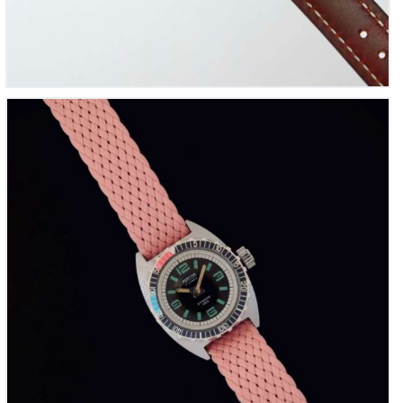
Mortima, ref. MD 001
325
00
€