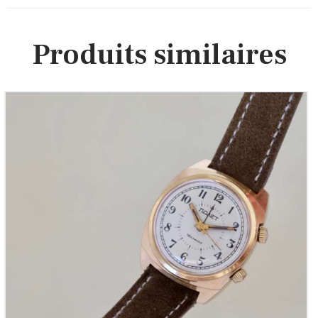
Produits similaires
Poljot Alarm, ref. 776 143
345
00
€