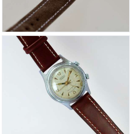
Poljot Alarme, réf. 024
360
00
€