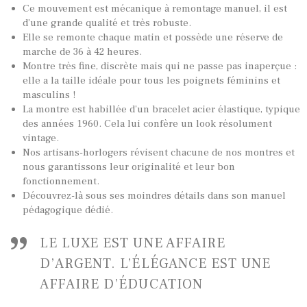
Ce mouvement est mécanique à remontage manuel, il est
d’une grande qualité et très robuste.
Elle se remonte chaque matin et possède une réserve de
marche de 36 à 42 heures.
Montre très fine, discrète mais qui ne passe pas inaperçue :
elle a la taille idéale pour tous les poignets féminins et
TOUTES NOS VINTAGES
masculins !
MONTRES PAR HISTOIRES
La montre est habillée d’un bracelet acier élastique, typique
des années 1960. Cela lui confère un look résolument
CONTACTS & HISTORIQUE
vintage.
Nos artisans-horlogers révisent chacune de nos montres et
PANIER
nous garantissons leur originalité et leur bon
fonctionnement.
Découvrez-là sous ses moindres détails dans son manuel
pédagogique dédié.
LE LUXE EST UNE AFFAIRE
D’ARGENT. L’ÉLÉGANCE EST UNE
AFFAIRE D’ÉDUCATION