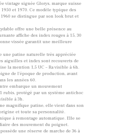
ée vintage signée Glorys, marque suisse
s 1950 et 1970. Ce modèle typique des
 1960 se distingue par son look brut et
oxydable offre une belle présence au
urnante affiche des index rouges à 15, 30
onne vissée garantit une meilleure
e une patine naturelle très appréciée
s aiguilles et index sont recouverts de
se la mention 1,5 UC – Ra visible à 6h.
oigne de l’époque de production, avant
ns les années 60.
ontre embarque un mouvement
1 rubis, protégé par un système antichoc
visible à 3h.
ne magnifique patine, elle vient dans son
origine et toute sa personnalité.
nique à remontage automatique. Elle se
diaire des mouvement du poignet.
 possède une réserve de marche de 36 à