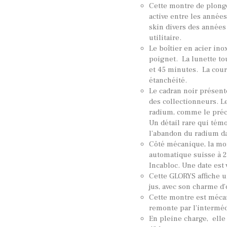
Cette montre de plong
active entre les année
skin divers des années
utilitaire.
Le boîtier en acier in
poignet. La lunette to
et 45 minutes. La cour
étanchéité.
Le cadran noir présent
des collectionneurs. Le
radium, comme le préci
Un détail rare qui tém
l’abandon du radium da
Côté mécanique, la m
automatique suisse à 2
Incabloc. Une date est 
Cette GLORYS affiche u
jus, avec son charme d’
Cette montre est méca
remonte par l’intermé
En pleine charge, elle