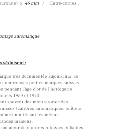
ouronne) x
46 mm
/ Entre-cornes :
ontage automatique
s séduisent :
arque très documentée aujourd’hui, ce
de nombreuses petites marques suisses
s pendant l’âge d’or de l’horlogerie
nnées 1950 et 1970.
ent souvent des montres avec des
uisses (calibres automatiques, boîtiers
is même en utilisant les mêmes
grandes maisons.
ic amateur de montres robustes et fiables