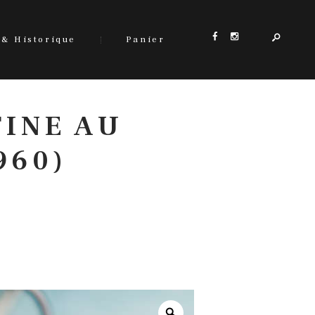
 & Historique
Panier
TINE AU
960)