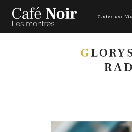
Toutes nos Vi
G
LORYS
RAD