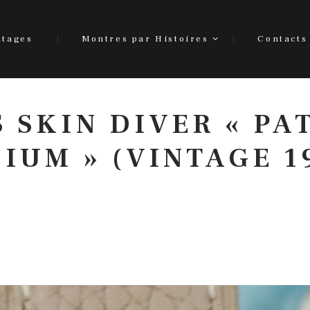
ntages
Montres par Histoires
Contacts
 SKIN DIVER « PA
IUM » (VINTAGE 1