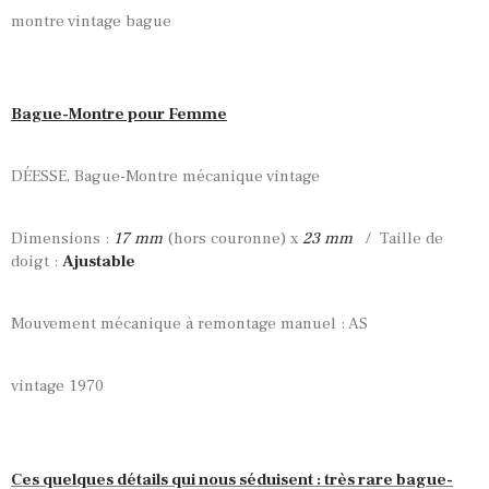
montre vintage bague
Bague-Montre pour Femme
DÉESSE, Bague-Montre mécanique vintage
Dimensions :
17 mm
(hors couronne) x
23 mm
/ Taille de
doigt :
Ajustable
Mouvement mécanique à remontage manuel : AS
vintage 1970
Ces quelques détails qui nous séduisent : très rare bague-