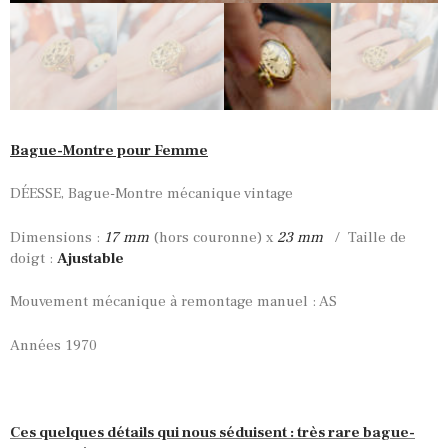
Bague-Montre pour Femme
DÉESSE, Bague-Montre mécanique vintage
Dimensions :
17 mm
(hors couronne) x
23 mm
/ Taille de
doigt :
Ajustable
Mouvement mécanique à remontage manuel : AS
Années 1970
Ces quelques détails qui nous séduisent : très rare bague-