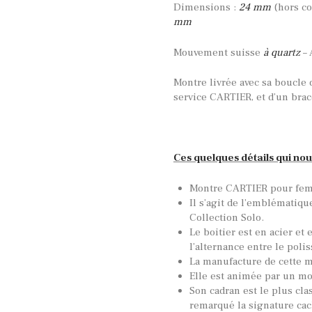
Dimensions :
24 mm
(hors c
mm
Mouvement suisse
à quartz
– 
Montre livrée avec sa boucle 
service CARTIER, et d’un bra
Ces quelques détails qui nou
Montre CARTIER pour fem
Il s’agit de l’emblématiqu
Collection Solo.
Le boitier est en acier et 
l’alternance entre le polis
La manufacture de cette 
Elle est animée par un mo
Son cadran est le plus cla
remarqué la signature cac