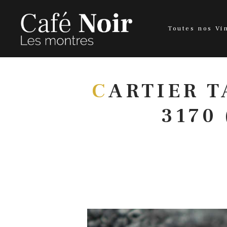
Toutes nos Vi
C
ARTIER T
3170