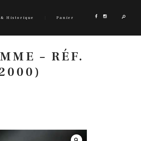
 & Historique
Panier
MME – RÉF.
2000)