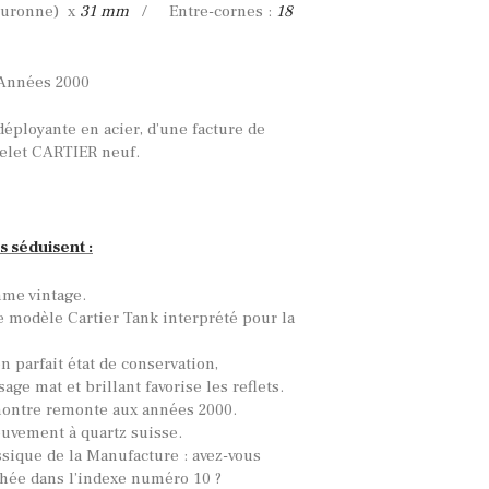
ouronne) x
31 mm
/ Entre-cornes :
18
Années 2000
déployante en acier, d’une facture de
celet CARTIER neuf.
s séduisent :
me vintage.
e modèle Cartier Tank interprété pour la
en parfait état de conservation,
sage mat et brillant favorise les reflets.
montre remonte aux années 2000.
uvement à quartz suisse.
ssique de la Manufacture : avez-vous
hée dans l’indexe numéro 10 ?