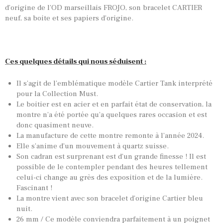
d’origine de l’OD marseillais FROJO, son bracelet CARTIER
neuf, sa boite et ses papiers d’origine.
Ces quelques détails qui nous séduisent :
Il s’agit de l’emblématique modèle Cartier Tank interprété
pour la Collection Must.
Le boitier est en acier et en parfait état de conservation, la
montre n’a été portée qu’a quelques rares occasion et est
donc quasiment neuve.
La manufacture de cette montre remonte à l’année 2024.
Elle s’anime d’un mouvement à quartz suisse.
Son cadran est surprenant est d’un grande finesse ! Il est
possible de le contempler pendant des heures tellement
celui-ci change au grès des exposition et de la lumière.
TOUTES NOS VINTAGES
Fascinant !
La montre vient avec son bracelet d’origine Cartier bleu
MONTRES PAR HISTOIRES
nuit.
CONTACTS & HISTORIQUE
26 mm / Ce modèle conviendra parfaitement à un poignet