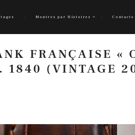
ntages
Montres par Histoires
Contacts
ANK FRANÇAISE « O
. 1840 (VINTAGE 2