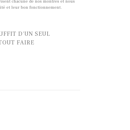
visent chacune de nos montres et nous
lité et leur bon fonctionnement.
SUFFIT D’UN SEUL
TOUT FAIRE