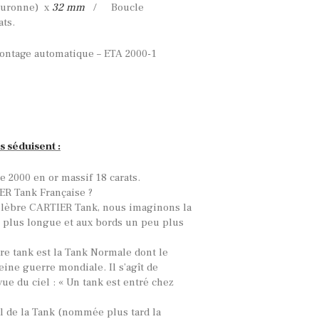
ouronne) x
32 mm
/ Boucle
ats.
ntage automatique – ETA 2000-1
s séduisent :
 2000 en or massif 18 carats.
ER Tank Française ?
célèbre CARTIER Tank, nous imaginons la
u plus longue et aux bords un peu plus
ère tank est la Tank Normale dont le
eine guerre mondiale. Il s’agît de
vue du ciel : « Un tank est entré chez
al de la Tank (nommée plus tard la