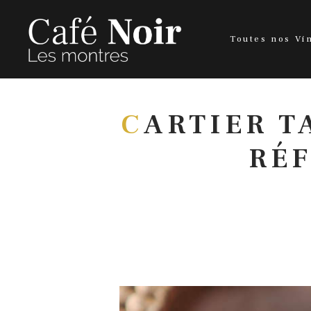
Toutes nos Vi
C
ARTIER T
RÉF