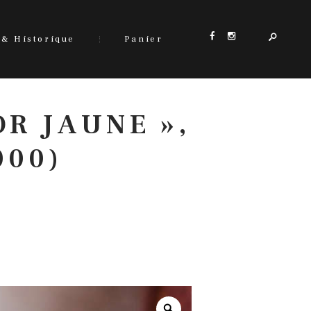
 & Historique
Panier
R JAUNE »,
000)