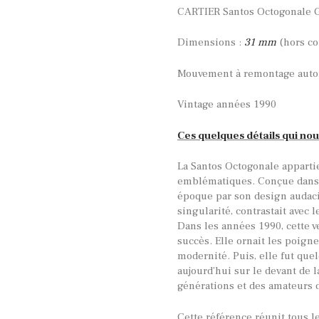
CARTIER Santos Octogonale GM
Dimensions :
31 mm
(hors c
Mouvement à remontage aut
Vintage années 1990
Ces quelques détails qui nou
La Santos Octogonale apparti
emblématiques. Conçue dans 
époque par son design audaci
singularité, contrastait avec 
Dans les années 1990, cette v
succès. Elle ornait les poign
modernité. Puis, elle fut que
aujourd’hui sur le devant de 
générations et des amateurs d
Cette référence réunit tous l