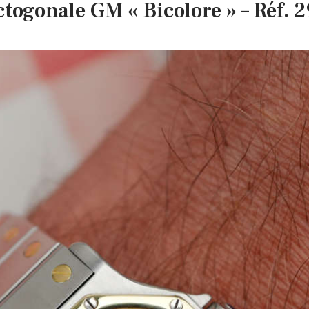
ogonale GM « Bicolore » – Réf. 