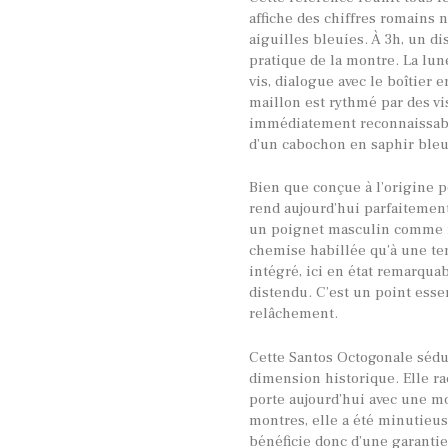
affiche des chiffres romains n
aiguilles bleuies. À 3h, un di
pratique de la montre. La lune
vis, dialogue avec le boîtier e
maillon est rythmé par des vi
immédiatement reconnaissabl
d’un cabochon en saphir bleu,
Bien que conçue à l’origine 
rend aujourd’hui parfaitement
un poignet masculin comme fé
chemise habillée qu’à une te
intégré, ici en état remarquab
distendu. C’est un point esse
relâchement.
Cette Santos Octogonale sédu
dimension historique. Elle ra
porte aujourd’hui avec une 
montres, elle a été minutieus
bénéficie donc d’une garantie