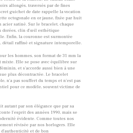
oirs allongés, traversés par de fines
scret guichet de date rappelle la vocation
tte octogonale en or jaune, fixée par huit
n acier satiné. Sur le bracelet, chaque
s dorées, clin d’œil esthétique
e. Enfin, la couronne est surmontée
 détail raffiné et signature intemporelle.
pour les hommes, son format de 31 mm la
 mixte. Elle se pose avec équilibre sur
minin, et s’accorde aussi bien à une
nue plus décontractée. Le bracelet
le, n’a pas souffert du temps et n’est pas
ntiel pour ce modèle, souvent victime de
it autant par son élégance que par sa
conte l’esprit des années 1990, mais se
modernité évidente. Comme toutes nos
ement révisée par nos horlogers. Elle
 d’authenticité et de bon