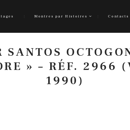
ntages
Montres par Histoires
Contacts
R SANTOS OCTOGO
ORE » – RÉF. 2966 
1990)