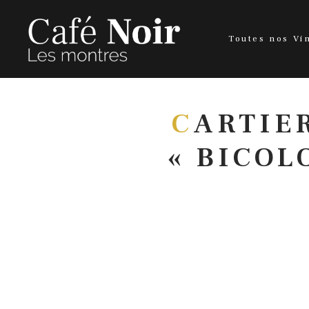
Toutes nos Vi
C
ARTIE
« BICOL