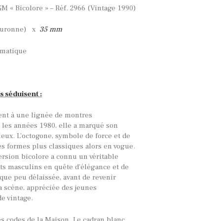
 « Bicolore » – Réf. 2966 (Vintage 1990)
ouronne) x
35 mm
omatique
s séduisent :
ent à une lignée de montres
les années 1980, elle a marqué son
eux. L’octogone, symbole de force et de
les formes plus classiques alors en vogue.
ersion bicolore a connu un véritable
ets masculins en quête d’élégance et de
lque peu délaissée, avant de revenir
la scène, appréciée des jeunes
e vintage.
es codes de la Maison. Le cadran blanc