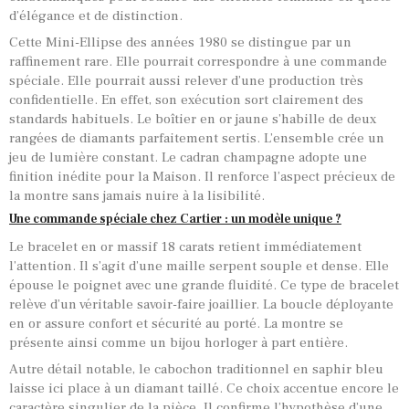
d’élégance et de distinction.
Cette Mini-Ellipse des années 1980 se distingue par un
raffinement rare. Elle pourrait correspondre à une commande
spéciale. Elle pourrait aussi relever d’une production très
confidentielle. En effet, son exécution sort clairement des
standards habituels. Le boîtier en or jaune s’habille de deux
rangées de diamants parfaitement sertis. L’ensemble crée un
jeu de lumière constant. Le cadran champagne adopte une
finition inédite pour la Maison. Il renforce l’aspect précieux de
la montre sans jamais nuire à la lisibilité.
Une commande spéciale chez Cartier : un modèle unique ?
Le bracelet en or massif 18 carats retient immédiatement
l’attention. Il s’agit d’une maille serpent souple et dense. Elle
épouse le poignet avec une grande fluidité. Ce type de bracelet
relève d’un véritable savoir-faire joaillier. La boucle déployante
en or assure confort et sécurité au porté. La montre se
présente ainsi comme un bijou horloger à part entière.
Autre détail notable, le cabochon traditionnel en saphir bleu
laisse ici place à un diamant taillé. Ce choix accentue encore le
caractère singulier de la pièce. Il confirme l’hypothèse d’une