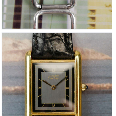
CARTIER Tank Must de Cartier GM – Cadran Noir
Sectoriel (Vintage 1990)
2,750
00
€