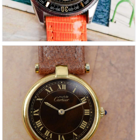
CARTIER Vendôme Must Ronde « Petit Modèle
Doré » (Vintage 1980)
1,450
00
€