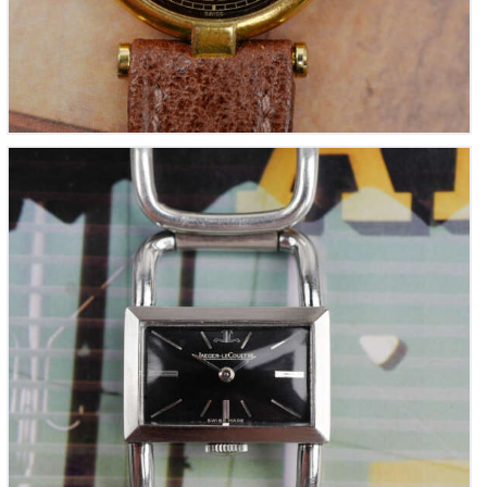
JAEGER LECOULTRE Étrier GM en argent massif
(Vintage 1950)
1,800
00
€