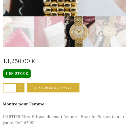
13,250
00
€
1 EN STOCK
QUANTITÉ DE CARTIER ELLIPSE DIAMANT FE
AJOUTER AU PANIER
Montre pour Femme
CARTIER Mini-Ellipse diamant femme – Bracelet Serpent en or
jaune, Réf. 67081