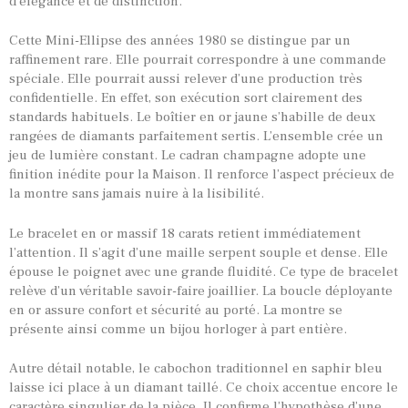
d’élégance et de distinction.
Cette Mini-Ellipse des années 1980 se distingue par un
raffinement rare. Elle pourrait correspondre à une commande
spéciale. Elle pourrait aussi relever d’une production très
confidentielle. En effet, son exécution sort clairement des
standards habituels. Le boîtier en or jaune s’habille de deux
rangées de diamants parfaitement sertis. L’ensemble crée un
jeu de lumière constant. Le cadran champagne adopte une
finition inédite pour la Maison. Il renforce l’aspect précieux de
la montre sans jamais nuire à la lisibilité.
Le bracelet en or massif 18 carats retient immédiatement
l’attention. Il s’agit d’une maille serpent souple et dense. Elle
épouse le poignet avec une grande fluidité. Ce type de bracelet
relève d’un véritable savoir-faire joaillier. La boucle déployante
TOUTES NOS VINTAGES
en or assure confort et sécurité au porté. La montre se
présente ainsi comme un bijou horloger à part entière.
MONTRES PAR HISTOIRES
CONTACTS & HISTORIQUE
Autre détail notable, le cabochon traditionnel en saphir bleu
laisse ici place à un diamant taillé. Ce choix accentue encore le
PANIER
caractère singulier de la pièce. Il confirme l’hypothèse d’une