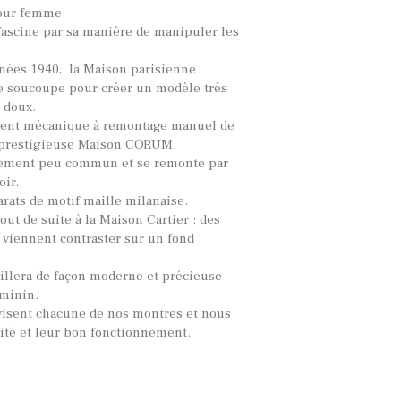
our femme.
ascine par sa manière de manipuler les
nées 1940, la Maison parisienne
ne soucoupe pour créer un modèle très
 doux.
ment mécanique à remontage manuel de
 prestigieuse Maison CORUM.
èrement peu commun et se remonte par
oir.
arats de motif maille milanaise.
tout de suite à la Maison Cartier : des
 viennent contraster sur un fond
illera de façon moderne et précieuse
éminin.
visent chacune de nos montres et nous
lité et leur bon fonctionnement.