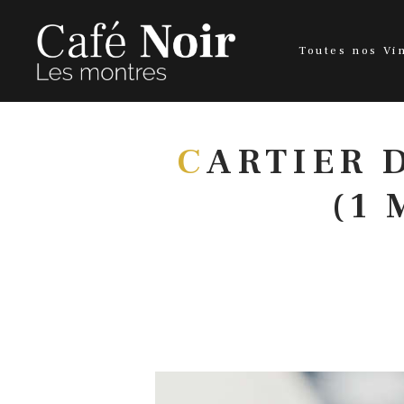
Toutes nos Vi
C
ARTIER 
(1