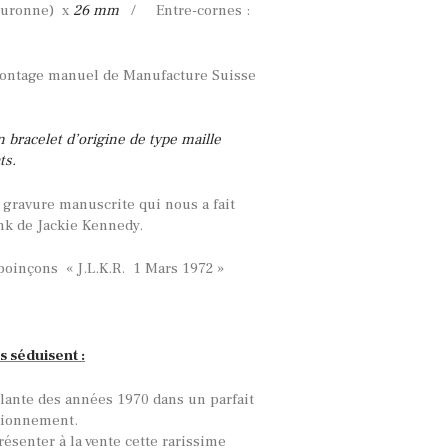
ouronne) x
26 mm
/ Entre-cornes :
ntage manuel de Manufacture Suisse
n bracelet d’origine de type maille
ats.
gravure manuscrite qui nous a fait
ank de Jackie Kennedy.
poinçons « J.L.K.R. 1 Mars 1972 »
s séduisent :
ante des années 1970 dans un parfait
ctionnement.
résenter à la vente cette rarissime