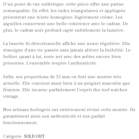
D’un point de vue esthétique, cette pièce offre une patine
remarquable. En effet, les index triangulaires et appliqués
présentent une teinte homogène, légèrement crème. Les
aiguilles conservent une belle cohérence avec le cadran. De
plus, le cadran noir profond capte subtilement la lumière.
La lunette bi-directionnelle affiche une usure régulière. Elle
témoigne d’une vie passée sans jamais altérer la lisibilité. Le
boîtier, quant à lui, reste net avec des arêtes encore bien
présentes. L’ensemble respire l’authenticité.
TOUTES NOS VINTAGES
Enfin, ses proportions de 35 mm en font une montre très
MONTRES PAR HISTOIRES
actuelle. Elle convient aussi bien à un poignet masculin que
féminin. Elle incarne parfaitement l’esprit des tool watches
CONTACTS & HISTORIQUE
vintage.
PANIER
Nos artisans horlogers ont entièrement révisé cette montre. Ils
garantissent ainsi son authenticité et son parfait
fonctionnement.
Catégorie :
SOLD OUT