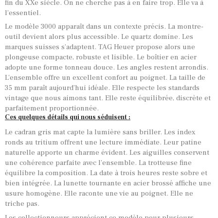
fin du XXe siècle. On ne cherche pas à en faire trop. Elle va à
l’essentiel.
Le modèle 3000 apparaît dans un contexte précis. La montre-
outil devient alors plus accessible. Le quartz domine. Les
marques suisses s’adaptent.
TAG Heuer
propose alors une
plongeuse compacte, robuste et lisible. Le boîtier en acier
adopte une forme tonneau douce. Les angles restent arrondis.
L’ensemble offre un excellent confort au poignet. La taille de
35 mm paraît aujourd’hui idéale. Elle respecte les standards
vintage que nous aimons tant. Elle reste équilibrée, discrète et
parfaitement proportionnée.
Ces quelques détails qui nous séduisent :
Le cadran gris mat capte la lumière sans briller. Les index
ronds au tritium offrent une lecture immédiate. Leur patine
naturelle apporte un charme évident. Les aiguilles conservent
une cohérence parfaite avec l’ensemble. La trotteuse fine
équilibre la composition. La date à trois heures reste sobre et
bien intégrée. La lunette tournante en acier brossé affiche une
usure homogène. Elle raconte une vie au poignet. Elle ne
triche pas.
Les collectionneurs apprécient ce modèle pour plusieurs