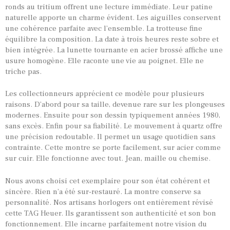
ronds au tritium offrent une lecture immédiate. Leur patine
naturelle apporte un charme évident. Les aiguilles conservent
une cohérence parfaite avec l’ensemble. La trotteuse fine
équilibre la composition. La date à trois heures reste sobre et
bien intégrée. La lunette tournante en acier brossé affiche une
TOUTES NOS VINTAGES
usure homogène. Elle raconte une vie au poignet. Elle ne
MONTRES PAR HISTOIRES
triche pas.
CONTACTS & HISTORIQUE
Les collectionneurs apprécient ce modèle pour plusieurs
PANIER
raisons. D’abord pour sa taille, devenue rare sur les plongeuses
modernes. Ensuite pour son dessin typiquement années 1980,
sans excès. Enfin pour sa fiabilité. Le mouvement à quartz offre
une précision redoutable. Il permet un usage quotidien sans
contrainte. Cette montre se porte facilement, sur acier comme
sur cuir. Elle fonctionne avec tout. Jean, maille ou chemise.
Nous avons choisi cet exemplaire pour son état cohérent et
sincère. Rien n’a été sur-restauré. La montre conserve sa
personnalité. Nos artisans horlogers ont entièrement révisé
cette TAG Heuer. Ils garantissent son authenticité et son bon
fonctionnement. Elle incarne parfaitement notre vision du