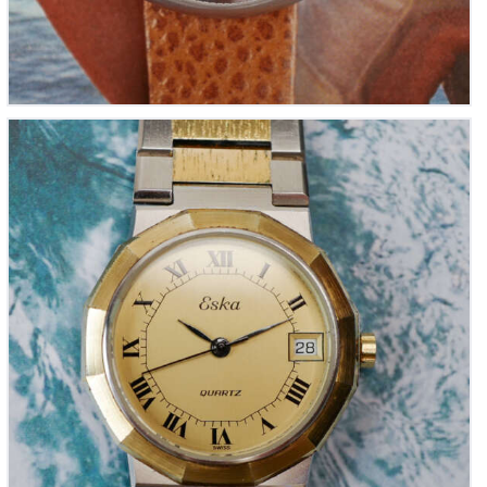
ESKA Bicolore Quartz « Le meilleur des Eighties »
(Vintage 1980)
430
00
€