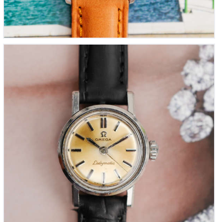
OMEGA Ladymatic « mini-Seamaster automatique »
pour femme (Vintage 1960)
850
00
€