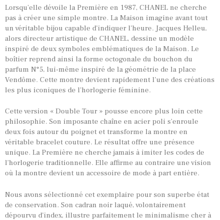
Lorsqu’elle dévoile la Première en 1987, CHANEL ne cherche
pas à créer une simple montre. La Maison imagine avant tout
un véritable bijou capable d’indiquer l’heure. Jacques Helleu,
alors directeur artistique de CHANEL, dessine un modèle
inspiré de deux symboles emblématiques de la Maison. Le
boîtier reprend ainsi la forme octogonale du bouchon du
parfum N°5, lui-même inspiré de la géométrie de la place
Vendôme. Cette montre devient rapidement l’une des créations
les plus iconiques de l’horlogerie féminine.
Cette version « Double Tour » pousse encore plus loin cette
philosophie. Son imposante chaîne en acier poli s’enroule
deux fois autour du poignet et transforme la montre en
véritable bracelet couture. Le résultat offre une présence
unique. La Première ne cherche jamais à imiter les codes de
l’horlogerie traditionnelle. Elle affirme au contraire une vision
TOUTES NOS VINTAGES
où la montre devient un accessoire de mode à part entière.
MONTRES PAR HISTOIRES
Nous avons sélectionné cet exemplaire pour son superbe état
CONTACTS & HISTORIQUE
de conservation. Son cadran noir laqué, volontairement
PANIER
dépourvu d’index, illustre parfaitement le minimalisme cher à