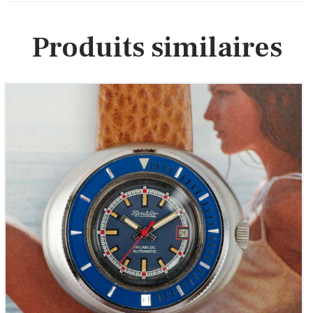
Produits similaires
MONTDOR Pebble « Lady mini-Submariner »
(Vintage 1970)
850
00
€