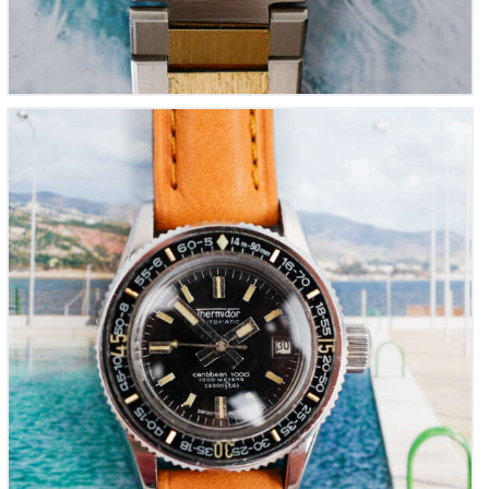
THERMIDOR Caribbean 1000m « Mini-Submariner
pour femme » (Vintage 1980)
950
00
€