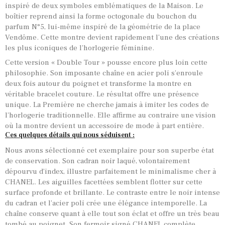
inspiré de deux symboles emblématiques de la Maison. Le
boîtier reprend ainsi la forme octogonale du bouchon du
parfum N°5, lui-même inspiré de la géométrie de la place
Vendôme. Cette montre devient rapidement l’une des créations
les plus iconiques de l’horlogerie féminine.
Cette version « Double Tour » pousse encore plus loin cette
philosophie. Son imposante chaîne en acier poli s’enroule
deux fois autour du poignet et transforme la montre en
véritable bracelet couture. Le résultat offre une présence
unique. La Première ne cherche jamais à imiter les codes de
l’horlogerie traditionnelle. Elle affirme au contraire une vision
où la montre devient un accessoire de mode à part entière.
Ces quelques détails qui nous séduisent :
Nous avons sélectionné cet exemplaire pour son superbe état
de conservation. Son cadran noir laqué, volontairement
dépourvu d’index, illustre parfaitement le minimalisme cher à
CHANEL. Les aiguilles facettées semblent flotter sur cette
surface profonde et brillante. Le contraste entre le noir intense
du cadran et l’acier poli crée une élégance intemporelle. La
chaîne conserve quant à elle tout son éclat et offre un très beau
tombé au poignet. Son fermoir signé CHANEL complète