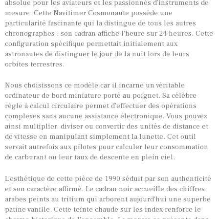
absolue pour les aviateurs et les passionnés d’instruments de
mesure. Cette Navitimer Cosmonaute possède une
particularité fascinante qui la distingue de tous les autres
chronographes : son cadran affiche l’heure sur 24 heures. Cette
configuration spécifique permettait initialement aux
astronautes de distinguer le jour de la nuit lors de leurs
orbites terrestres.
Nous choisissons ce modèle car il incarne un véritable
ordinateur de bord miniature porté au poignet. Sa célèbre
règle à calcul circulaire permet d’effectuer des opérations
complexes sans aucune assistance électronique. Vous pouvez
ainsi multiplier, diviser ou convertir des unités de distance et
de vitesse en manipulant simplement la lunette. Cet outil
servait autrefois aux pilotes pour calculer leur consommation
de carburant ou leur taux de descente en plein ciel.
TOUTES NOS VINTAGES
L’esthétique de cette pièce de 1990 séduit par son authenticité
MONTRES PAR HISTOIRES
et son caractère affirmé. Le cadran noir accueille des chiffres
CONTACTS & HISTORIQUE
arabes peints au tritium qui arborent aujourd’hui une superbe
patine vanille. Cette teinte chaude sur les index renforce le
PANIER