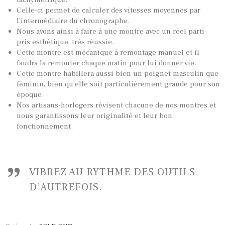
Celle-ci permet de calculer des vitesses moyennes par
l’intermédiaire du chronographe.
Nous avons ainsi à faire à une montre avec un réel parti-
TOUTES NOS VINTAGES
pris esthétique, très réussie.
MONTRES PAR HISTOIRES
Cette montre est mécanique à remontage manuel et il
faudra la remonter chaque matin pour lui donner vie.
CONTACTS & HISTORIQUE
Cette montre habillera aussi bien un poignet masculin que
PANIER
féminin, bien qu’elle soit particulièrement grande pour son
époque.
Nos artisans-horlogers révisent chacune de nos montres et
nous garantissons leur originalité et leur bon
fonctionnement.
VIBREZ AU RYTHME DES OUTILS
D’AUTREFOIS.